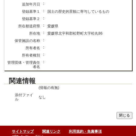
：
追加年月日
：
登録基準１
国土の歴史的景観に寄与しているもの
：
登録基準２
：
所在都道府県
愛媛県
：
所在地
愛媛県北宇和郡松野町大字松丸86
：
保管施設の名称
：
所有者名
：
所有者種別
：
管理団体・管理責任
者名
関連情報
(情報の有無)
添付ファイ
なし
ル
サイトマップ
関連リンク
利用規約・免責事項