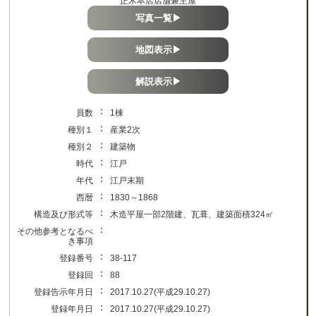
正木本店店舗兼主屋
写真一覧▶
地図表示▶
解説表示▶
：
員数
1棟
：
種別１
産業2次
：
種別２
建築物
：
時代
江戸
：
年代
江戸末期
：
西暦
1830～1868
：
構造及び形式等
木造平屋一部2階建、瓦葺、建築面積324㎡
：
その他参考となるべ
き事項
：
登録番号
38-117
：
登録回
88
：
登録告示年月日
2017.10.27(平成29.10.27)
：
登録年月日
2017.10.27(平成29.10.27)