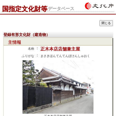
国指定文化財等
データベース
登録有形文化財（建造物）
主情報
：
正木本店店舗兼主屋
名称
：
ふりがな
まさきほんてんてんぽけんしゅおく