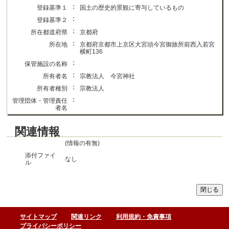
：
登録基準１
国土の歴史的景観に寄与しているもの
：
登録基準２
：
所在都道府県
京都府
：
所在地
京都府京都市上京区大宮頭今宮御旅所前西入若宮
横町136
：
保管施設の名称
：
所有者名
宗教法人 今宮神社
：
所有者種別
宗教法人
：
管理団体・管理責任
者名
関連情報
(情報の有無)
添付ファイ
なし
ル
サイトマップ
関連リンク
利用規約・免責事項
プライバシーポリシー