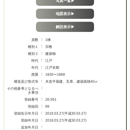
写真一覧▶
地図表示▶
解説表示▶
：
員数
1棟
：
種別１
宗教
：
種別２
建築物
：
時代
江戸
：
年代
江戸末期
：
西暦
1830〜1868
：
構造及び形式等
木造平屋建、瓦葺、建築面積40㎡
：
その他参考となるべ
き事項
：
登録番号
26-561
：
登録回
89
：
登録告示年月日
2018.03.27(平成30.03.27)
：
登録年月日
2018.03.27(平成30.03.27)
：
追加年月日