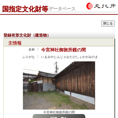
国指定文化財等
データベース
登録有形文化財（建造物）
主情報
：
今宮神社御旅所鏡の間
名称
：
ふりがな
いまみやじんじゃおたびしょかがみのま
今宮神社御旅所鏡の間