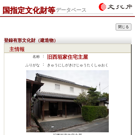
国指定文化財等
データベース
登録有形文化財（建造物）
主情報
：
旧西垣家住宅主屋
名称
：
ふりがな
きゅうにしがきけじゅうたくしゅおく