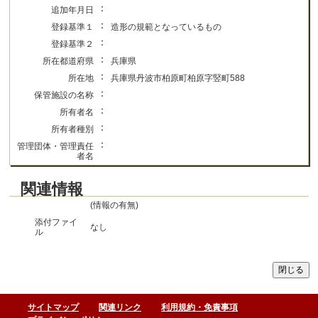
：
追加年月日
：
登録基準１
造形の規範となっているもの
：
登録基準２
：
所在都道府県
兵庫県
：
所在地
兵庫県丹波市柏原町柏原字竪町588
：
保管施設の名称
：
所有者名
：
所有者種別
：
管理団体・管理責任
者名
関連情報
(情報の有無)
添付ファイ
なし
ル
サイトマップ
関連リンク
利用規約・免責事項