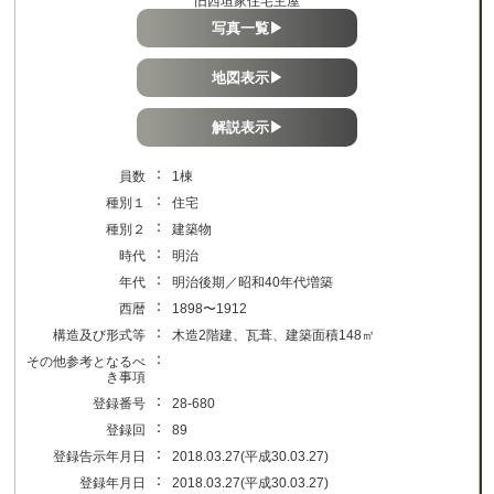
旧西垣家住宅主屋
写真一覧▶
地図表示▶
解説表示▶
：
員数
1棟
：
種別１
住宅
：
種別２
建築物
：
時代
明治
：
年代
明治後期／昭和40年代増築
：
西暦
1898〜1912
：
構造及び形式等
木造2階建、瓦葺、建築面積148㎡
：
その他参考となるべ
き事項
：
登録番号
28-680
：
登録回
89
：
登録告示年月日
2018.03.27(平成30.03.27)
：
登録年月日
2018.03.27(平成30.03.27)