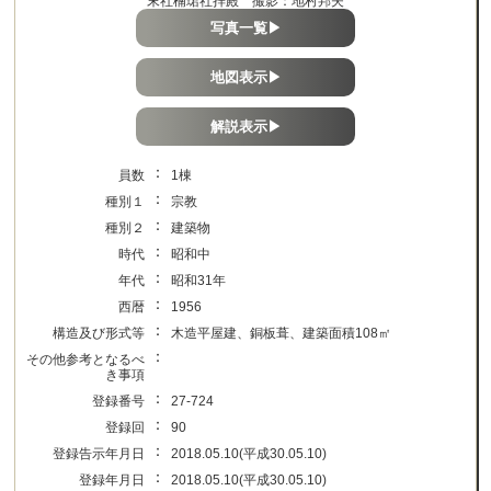
末社楠珺社拝殿 撮影：地村邦夫
写真一覧▶
地図表示▶
解説表示▶
：
員数
1棟
：
種別１
宗教
：
種別２
建築物
：
時代
昭和中
：
年代
昭和31年
：
西暦
1956
：
構造及び形式等
木造平屋建、銅板葺、建築面積108㎡
：
その他参考となるべ
き事項
：
登録番号
27-724
：
登録回
90
：
登録告示年月日
2018.05.10(平成30.05.10)
：
登録年月日
2018.05.10(平成30.05.10)