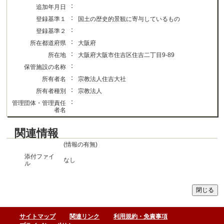
：
追加年月日
：
登録基準１
国土の歴史的景観に寄与しているもの
：
登録基準２
：
所在都道府県
大阪府
：
所在地
大阪府大阪市住吉区住吉二丁目9-89
：
保管施設の名称
：
所有者名
宗教法人住吉大社
：
所有者種別
宗教法人
：
管理団体・管理責任
者名
関連情報
(情報の有無)
添付ファイ
なし
ル
サイトマップ
関連リンク
利用規約・免責事項