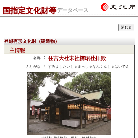
国指定文化財等
データベース
登録有形文化財（建造物）
主情報
：
住吉大社末社楠珺社拝殿
名称
：
ふりがな
すみよしたいしゃまっしゃなんくんしゃはいでん