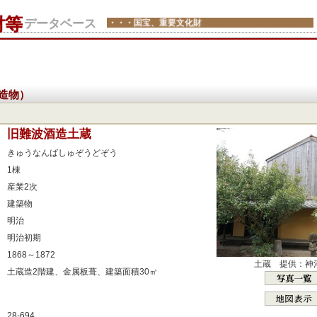
財等
データベース
・・・国宝、重要文化財
造物）
：
旧難波酒造土蔵
：
きゅうなんばしゅぞうどぞう
：
1棟
：
産業2次
：
建築物
：
明治
：
明治初期
：
1868～1872
土蔵 提供：神
：
土蔵造2階建、金属板葺、建築面積30㎡
：
：
28-694