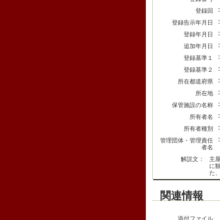
登録回
登録告示年月日
登録年月日
追加年月日
登録基準１
登録基準２
所在都道府県
所在地
保管施設の名称
所有者名
所有者種別
管理団体・管理責任
者名
解説文：
主
に
た
関連情報
添付ファイル