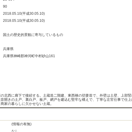
：
90
：
2018.05.10(平成30.05.10)
：
2018.05.10(平成30.05.10)
：
：
国土の歴史的景観に寄与しているもの
：
：
兵庫県
：
兵庫県神崎郡神河町中村砂山161
：
：
：
：
屋の北西に廊下で接続する。土蔵造二階建、東西棟の切妻造で、外壁は土壁、上部竪
観音開きの土戸、裏白戸、板戸、網戸を建込む堅牢な構えで、丁寧な左官仕事で仕上
、商家の暮らしに欠かせない土蔵。
(情報の有無)
なし