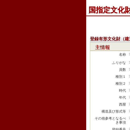
国指定文化
登録有形文化財（建
主情報
名称
ふりがな
員数
種別１
種別２
時代
年代
西暦
構造及び形式等
その他参考となるべ
き事項
登録番号