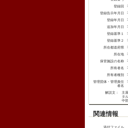
登録回
登録告示年月日
登録年月日
追加年月日
登録基準１
登録基準２
所在都道府県
所在地
保管施設の名称
所有者名
所有者種別
管理団体・管理責任
者名
解説文：
主
タ
中
関連情報
添付ファイル