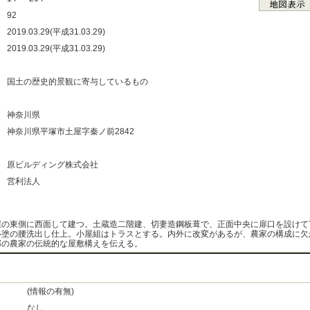
：
92
：
2019.03.29(平成31.03.29)
：
2019.03.29(平成31.03.29)
：
：
国土の歴史的景観に寄与しているもの
：
：
神奈川県
：
神奈川県平塚市土屋字秦ノ前2842
：
：
原ビルディング株式会社
：
営利法人
：
屋の東側に西面して建つ。土蔵造二階建、切妻造鋼板葺で、正面中央に扉口を設けて
ル塗の腰洗出し仕上。小屋組はトラスとする。内外に改変があるが、農家の構成に欠
部の農家の伝統的な屋敷構えを伝える。
(情報の有無)
なし