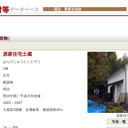
財等
データベース
・・・国宝、重要文化財
造物）
：
原家住宅土蔵
：
はらけじゅうたくどぞう
：
1棟
：
住宅
：
建築物
：
明治
：
明治中期／平成元年改修
：
1883～1897
：
土蔵造2階建、金属板葺、建築面積46㎡
：
原家住
：
14 － 264