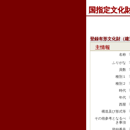
国指定文化
登録有形文化財（建
主情報
名称
ふりがな
員数
種別１
種別２
時代
年代
西暦
構造及び形式等
その他参考となるべ
き事項
登録番号