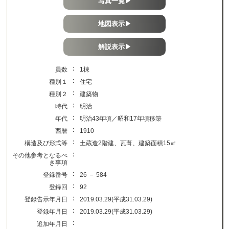
写真一覧▶
地図表示▶
解説表示▶
：
員数
1棟
：
種別１
住宅
：
種別２
建築物
：
時代
明治
：
年代
明治43年頃／昭和17年頃移築
：
西暦
1910
：
構造及び形式等
土蔵造2階建、瓦葺、建築面積15㎡
：
その他参考となるべ
き事項
：
登録番号
26 － 584
：
登録回
92
：
登録告示年月日
2019.03.29(平成31.03.29)
：
登録年月日
2019.03.29(平成31.03.29)
：
追加年月日