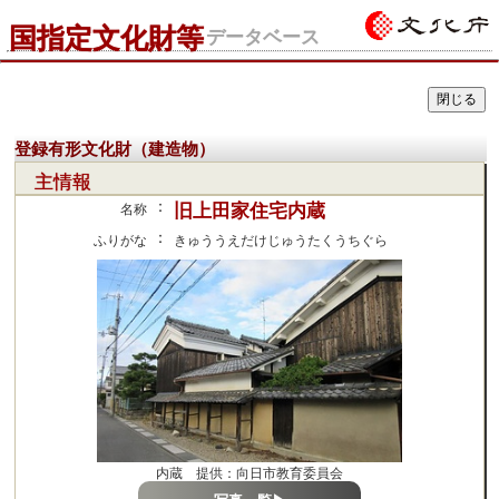
国指定文化財等
データベース
登録有形文化財（建造物）
主情報
：
旧上田家住宅内蔵
名称
：
ふりがな
きゅううえだけじゅうたくうちぐら
内蔵 提供：向日市教育委員会