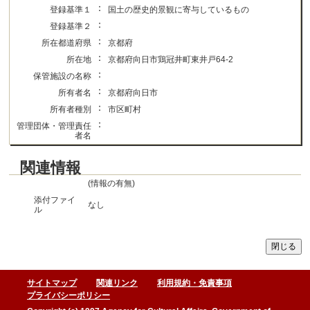
：
登録基準１
国土の歴史的景観に寄与しているもの
：
登録基準２
：
所在都道府県
京都府
：
所在地
京都府向日市鶏冠井町東井戸64-2
：
保管施設の名称
：
所有者名
京都府向日市
：
所有者種別
市区町村
：
管理団体・管理責任
者名
関連情報
(情報の有無)
添付ファイ
なし
ル
サイトマップ
関連リンク
利用規約・免責事項
プライバシーポリシー