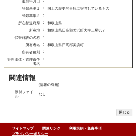
：
追加年月日
：
登録基準１
国土の歴史的景観に寄与しているもの
：
登録基準２
：
所在都道府県
和歌山県
：
所在地
和歌山県日高郡美浜町大字三尾837
：
保管施設の名称
：
所有者名
和歌山県日高郡美浜町
：
所有者種別
：
管理団体・管理責任
者名
関連情報
(情報の有無)
添付ファイ
なし
ル
サイトマップ
関連リンク
利用規約・免責事項
プライバシーポリシー