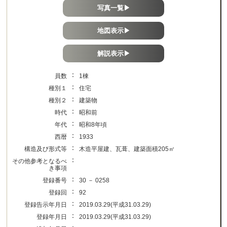
写真一覧▶
地図表示▶
解説表示▶
：
員数
1棟
：
種別１
住宅
：
種別２
建築物
：
時代
昭和前
：
年代
昭和8年頃
：
西暦
1933
：
構造及び形式等
木造平屋建、瓦葺、建築面積205㎡
：
その他参考となるべ
き事項
：
登録番号
30 － 0258
：
登録回
92
：
登録告示年月日
2019.03.29(平成31.03.29)
：
登録年月日
2019.03.29(平成31.03.29)