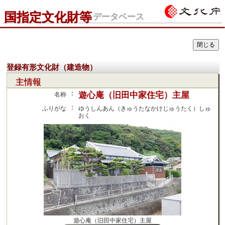
国指定文化財等
データベース
登録有形文化財（建造物）
主情報
：
遊心庵（旧田中家住宅）主屋
名称
：
ふりがな
ゆうしんあん（きゅうたなかけじゅうたく）しゅ
おく
遊心庵（旧田中家住宅）主屋