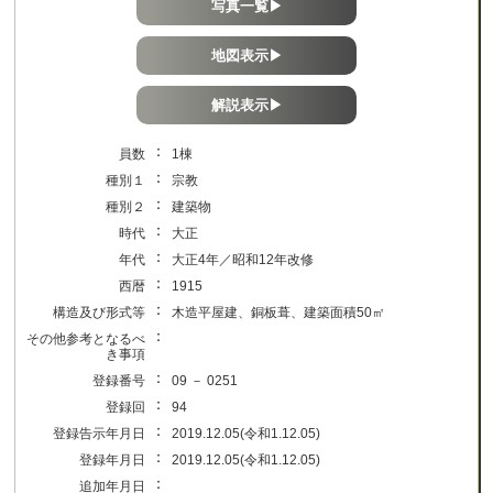
写真一覧▶
地図表示▶
解説表示▶
：
員数
1棟
：
種別１
宗教
：
種別２
建築物
：
時代
大正
：
年代
大正4年／昭和12年改修
：
西暦
1915
：
構造及び形式等
木造平屋建、銅板葺、建築面積50㎡
：
その他参考となるべ
き事項
：
登録番号
09 － 0251
：
登録回
94
：
登録告示年月日
2019.12.05(令和1.12.05)
：
登録年月日
2019.12.05(令和1.12.05)
：
追加年月日