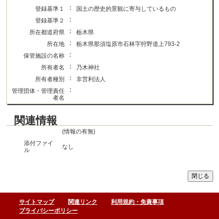
：
登録基準１
国土の歴史的景観に寄与しているもの
：
登録基準２
：
所在都道府県
栃木県
：
所在地
栃木県那須塩原市石林字狩野道上793-2
：
保管施設の名称
：
所有者名
乃木神社
：
所有者種別
非営利法人
：
管理団体・管理責任
者名
関連情報
(情報の有無)
添付ファイ
なし
ル
サイトマップ
関連リンク
利用規約・免責事項
プライバシーポリシー