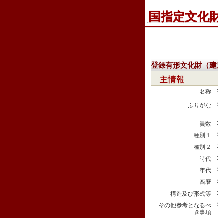
国指定文化
登録有形文化財（建
主情報
名称
ふりがな
員数
種別１
種別２
時代
年代
西暦
構造及び形式等
その他参考となるべ
き事項