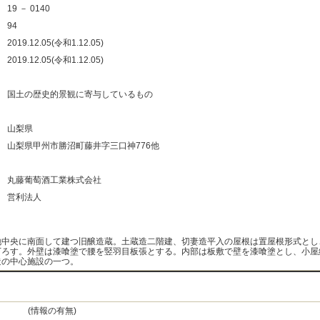
：
19 － 0140
：
94
：
2019.12.05(令和1.12.05)
：
2019.12.05(令和1.12.05)
：
：
国土の歴史的景観に寄与しているもの
：
：
山梨県
：
山梨県甲州市勝沼町藤井字三口神776他
：
：
丸藤葡萄酒工業株式会社
：
営利法人
：
地中央に南面して建つ旧醸造蔵。土蔵造二階建、切妻造平入の屋根は置屋根形式とし
下ろす。外壁は漆喰塗で腰を竪羽目板張とする。内部は板敷で壁を漆喰塗とし、小屋
造の中心施設の一つ。
(情報の有無)