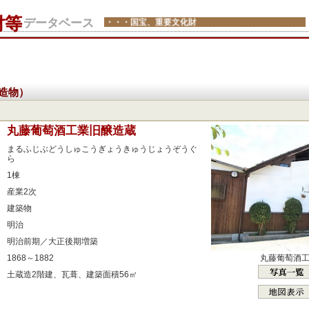
財等
データベース
・・・国宝、重要文化財
造物）
：
丸藤葡萄酒工業旧醸造蔵
：
まるふじぶどうしゅこうぎょうきゅうじょうぞうぐ
ら
：
1棟
：
産業2次
：
建築物
：
明治
：
明治前期／大正後期増築
：
丸藤葡萄酒
1868～1882
：
土蔵造2階建、瓦葺、建築面積56㎡
：