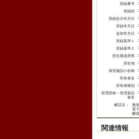
登録番号
登録回
登録告示年月日
登録年月日
追加年月日
登録基準１
登録基準２
所在都道府県
所在地
保管施設の名称
所有者名
所有者種別
管理団体・管理責任
者名
解説文：
敷
葺
醸
関連情報