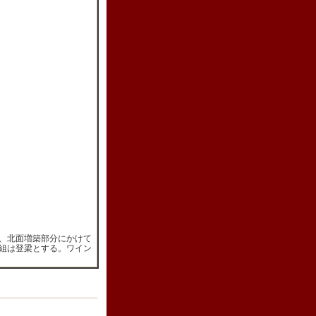
、北面増築部分にかけて
組は登梁とする。ワイン