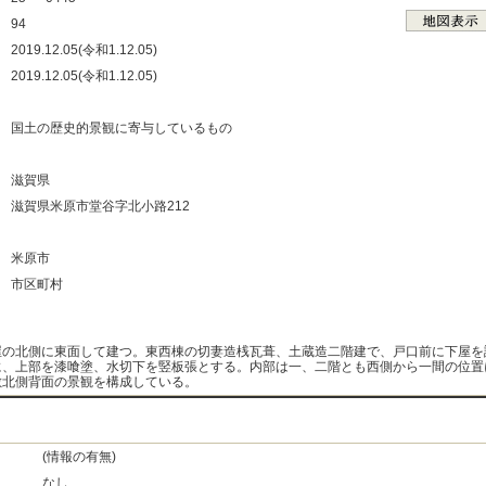
：
94
：
2019.12.05(令和1.12.05)
：
2019.12.05(令和1.12.05)
：
：
国土の歴史的景観に寄与しているもの
：
：
滋賀県
：
滋賀県米原市堂谷字北小路212
：
：
米原市
：
市区町村
：
屋の北側に東面して建つ。東西棟の切妻造桟瓦葺、土蔵造二階建で、戸口前に下屋を
に、上部を漆喰塗、水切下を竪板張とする。内部は一、二階とも西側から一間の位置
敷北側背面の景観を構成している。
(情報の有無)
なし