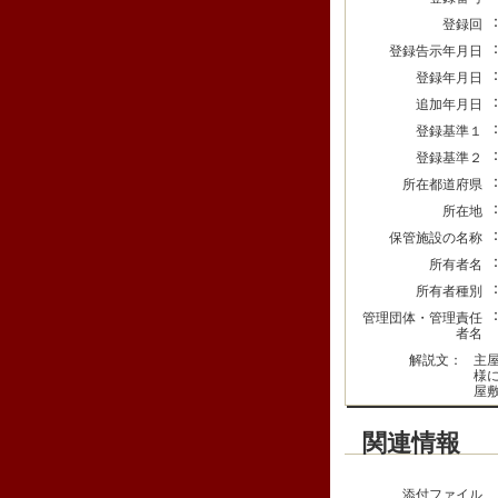
登録回
登録告示年月日
登録年月日
追加年月日
登録基準１
登録基準２
所在都道府県
所在地
保管施設の名称
所有者名
所有者種別
管理団体・管理責任
者名
解説文：
主
様
屋
関連情報
添付ファイル