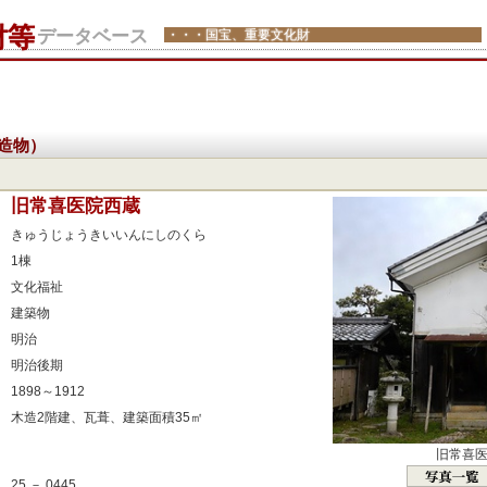
財等
データベース
・・・国宝、重要文化財
造物）
：
旧常喜医院西蔵
：
きゅうじょうきいいんにしのくら
：
1棟
：
文化福祉
：
建築物
：
明治
：
明治後期
：
1898～1912
：
木造2階建、瓦葺、建築面積35㎡
：
旧常喜
：
25 － 0445