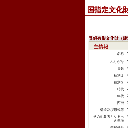
国指定文化
登録有形文化財（建
主情報
名称
ふりがな
員数
種別１
種別２
時代
年代
西暦
構造及び形式等
その他参考となるべ
き事項
登録番号