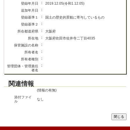
：
登録年月日
2019.12.05(令和1.12.05)
：
追加年月日
：
登録基準１
国土の歴史的景観に寄与しているもの
：
登録基準２
：
所在都道府県
大阪府
：
所在地
大阪府吹田市佐井寺二丁目4035
：
保管施設の名称
：
所有者名
：
所有者種別
：
管理団体・管理責任
者名
関連情報
(情報の有無)
添付ファイ
なし
ル