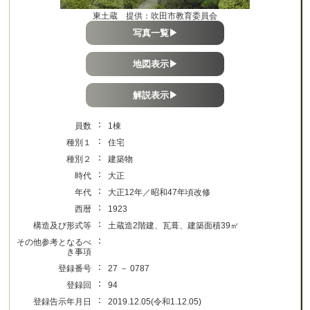
東土蔵 提供：吹田市教育委員会
写真一覧▶
地図表示▶
解説表示▶
：
員数
1棟
：
種別１
住宅
：
種別２
建築物
：
時代
大正
：
年代
大正12年／昭和47年頃改修
：
西暦
1923
：
構造及び形式等
土蔵造2階建、瓦葺、建築面積39㎡
：
その他参考となるべ
き事項
：
登録番号
27 － 0787
：
登録回
94
：
登録告示年月日
2019.12.05(令和1.12.05)