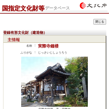
国指定文化財等
データベース
登録有形文化財（建造物）
主情報
：
実際寺鐘楼
名称
：
ふりがな
じっさいじしょうろう