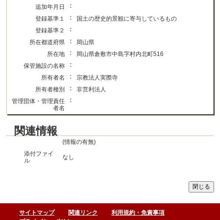
：
追加年月日
：
登録基準１
国土の歴史的景観に寄与しているもの
：
登録基準２
：
所在都道府県
岡山県
：
所在地
岡山県倉敷市中島字村内北町516
：
保管施設の名称
：
所有者名
宗教法人実際寺
：
所有者種別
非営利法人
：
管理団体・管理責任
者名
関連情報
(情報の有無)
添付ファイ
なし
ル
サイトマップ
関連リンク
利用規約・免責事項