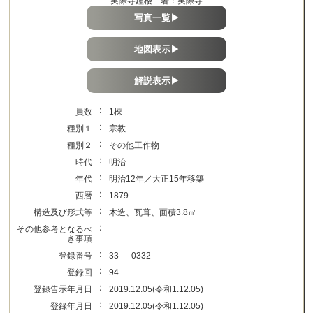
実際寺鐘楼 著：実際寺
写真一覧▶
地図表示▶
解説表示▶
：
員数
1棟
：
種別１
宗教
：
種別２
その他工作物
：
時代
明治
：
年代
明治12年／大正15年移築
：
西暦
1879
：
構造及び形式等
木造、瓦葺、面積3.8㎡
：
その他参考となるべ
き事項
：
登録番号
33 － 0332
：
登録回
94
：
登録告示年月日
2019.12.05(令和1.12.05)
：
登録年月日
2019.12.05(令和1.12.05)