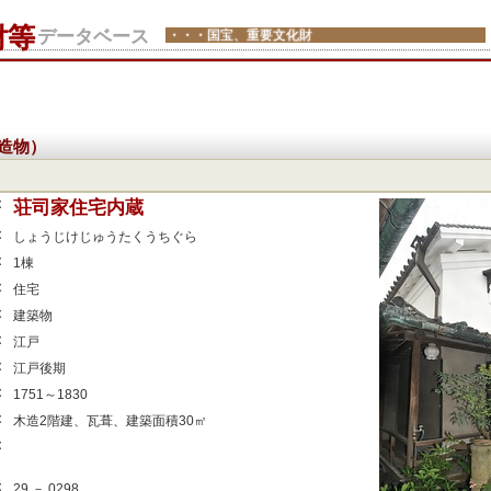
財等
データベース
・・・国宝、重要文化財
造物）
：
荘司家住宅内蔵
：
しょうじけじゅうたくうちぐら
：
1棟
：
住宅
：
建築物
：
江戸
：
江戸後期
：
1751～1830
：
木造2階建、瓦葺、建築面積30㎡
：
：
29 － 0298