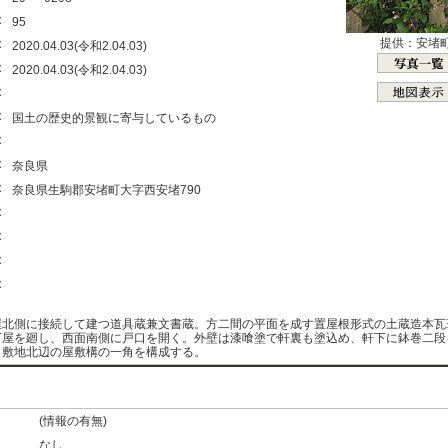
：
95
：
提供：安堵
2020.04.03(令和2.04.03)
：
2020.04.03(令和2.04.03)
：
：
国土の歴史的景観に寄与しているもの
：
：
奈良県
：
奈良県生駒郡安堵町大字西安堵790
：
：
：
：
屋北側に接続して建つ道具蔵兼文書蔵。方二間の平面を成す置屋根形式の土蔵造本瓦
下屋を廻し、西面南側に戸口を開く。外壁は漆喰塗で軒裏も塗込め、軒下に鉢巻二段
。敷地北辺の屋敷構の一角を構成する。
(情報の有無)
なし