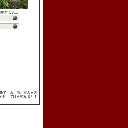
町教育委員会
葺で、西、南、東の三方
を廻して腰を竪板張とす