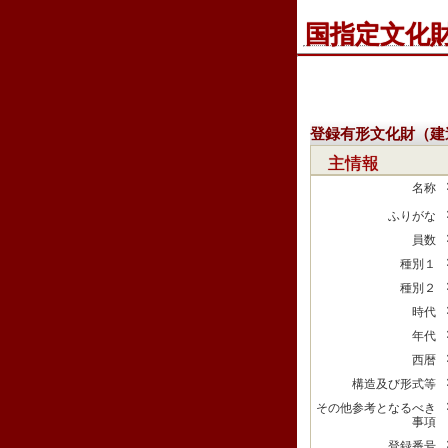
国指定文化
登録有形文化財（建
主情報
名称
ふりがな
員数
種別１
種別２
時代
年代
西暦
構造及び形式等
その他参考となるべき
事項
登録番号