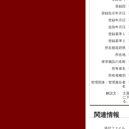
登録回
登録告示年月日
登録年月日
追加年月日
登録基準１
登録基準２
所在都道府県
所在地
保管施設の名称
所有者名
所有者種別
管理団体・管理責任者
名
解説文：
主
に
る
関連情報
添付ファイル