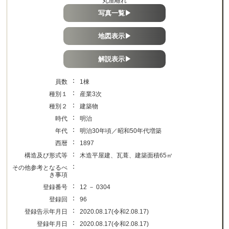
丸屋離れ
写真一覧▶
地図表示▶
解説表示▶
：
員数
1棟
：
種別１
産業3次
：
種別２
建築物
：
時代
明治
：
年代
明治30年頃／昭和50年代増築
：
西暦
1897
：
構造及び形式等
木造平屋建、瓦葺、建築面積65㎡
：
その他参考となるべ
き事項
：
登録番号
12 － 0304
：
登録回
96
：
登録告示年月日
2020.08.17(令和2.08.17)
：
登録年月日
2020.08.17(令和2.08.17)