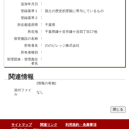
：
追加年月日
：
登録基準１
国土の歴史的景観に寄与しているもの
：
登録基準２
：
所在都道府県
千葉県
：
所在地
千葉県鎌ケ谷市鎌ケ谷四丁目17他
：
保管施設の名称
：
所有者名
ののビレッジ株式会社
：
所有者種別
：
管理団体・管理責任
者名
関連情報
(情報の有無)
添付ファイ
なし
ル
サイトマップ
関連リンク
利用規約・免責事項