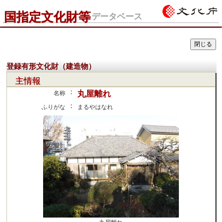
国指定文化財等
データベース
登録有形文化財（建造物）
主情報
：
丸屋離れ
名称
：
ふりがな
まるやはなれ