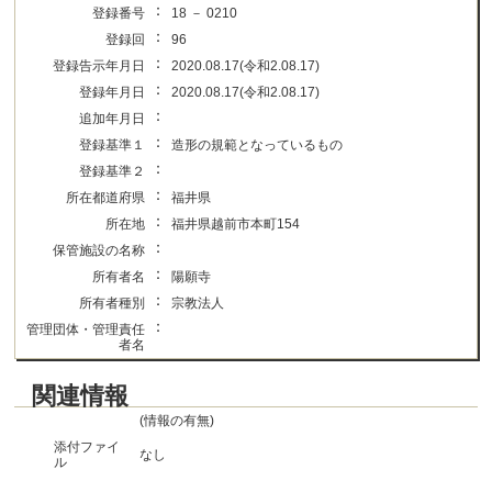
：
登録番号
18 － 0210
：
登録回
96
：
登録告示年月日
2020.08.17(令和2.08.17)
：
登録年月日
2020.08.17(令和2.08.17)
：
追加年月日
：
登録基準１
造形の規範となっているもの
：
登録基準２
：
所在都道府県
福井県
：
所在地
福井県越前市本町154
：
保管施設の名称
：
所有者名
陽願寺
：
所有者種別
宗教法人
：
管理団体・管理責任
者名
関連情報
(情報の有無)
添付ファイ
なし
ル