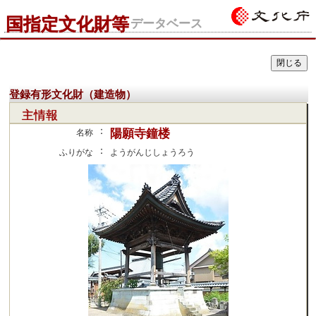
国指定文化財等
データベース
登録有形文化財（建造物）
主情報
：
陽願寺鐘楼
名称
：
ふりがな
ようがんじしょうろう