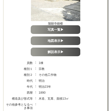
陽願寺鐘楼
写真一覧▶
地図表示▶
解説表示▶
：
員数
1棟
：
種別１
宗教
：
種別２
その他工作物
：
時代
明治
：
年代
明治23年
：
西暦
1890
：
構造及び形式等
木造、瓦葺、面積13㎡
：
その他参考となるべ
き事項