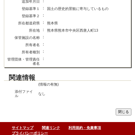
：
追加年月日
：
登録基準１
国土の歴史的景観に寄与しているもの
：
登録基準２
：
所在都道府県
熊本県
：
所在地
熊本県熊本市中央区西唐人町13
：
保管施設の名称
：
所有者名
：
所有者種別
：
管理団体・管理責任
者名
関連情報
(情報の有無)
添付ファイ
なし
ル
サイトマップ
関連リンク
利用規約・免責事項
プライバシーポリシー