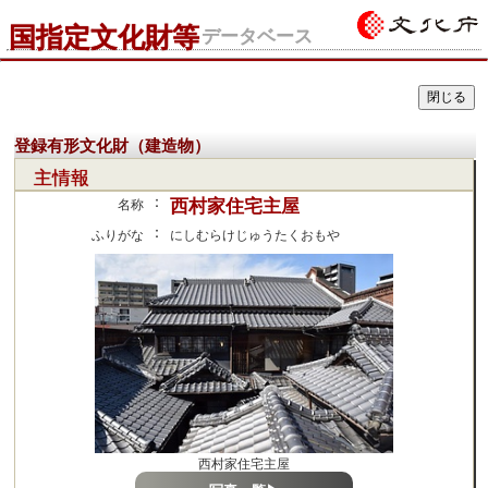
国指定文化財等
データベース
登録有形文化財（建造物）
主情報
：
西村家住宅主屋
名称
：
ふりがな
にしむらけじゅうたくおもや
西村家住宅主屋