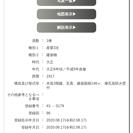
写真一覧▶
地図表示▶
解説表示▶
：
員数
1棟
：
種別１
産業3次
：
種別２
建築物
：
時代
大正
：
年代
大正6年頃／平成5年改修
：
西暦
1917
：
構造及び形式等
木造2階建、瓦葺、建築面積146㎡、煉瓦造防火壁
付
：
その他参考となるべ
き事項
：
登録番号
43 － 0179
：
登録回
96
：
登録告示年月日
2020.08.17(令和2.08.17)
：
登録年月日
2020.08.17(令和2.08.17)