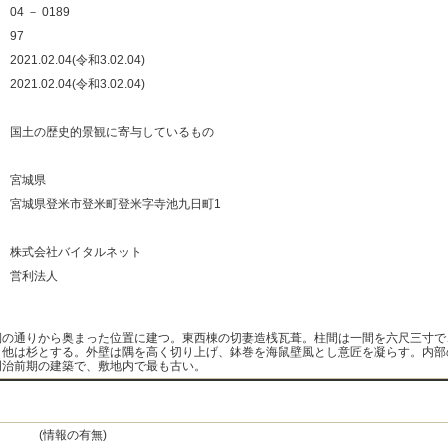
：
04 － 0189
：
97
：
2021.02.04(令和3.02.04)
：
2021.02.04(令和3.02.04)
：
：
国土の歴史的景観に寄与しているもの
：
：
宮城県
：
宮城県登米市登米町登米字寺池九日町1
：
：
株式会社バイタルネット
：
営利法人
：
側の通りから奥まった位置に建つ。東西棟の切妻造桟瓦葺。柱間は一間を六尺三寸で
、他は杉とする。外壁は隅を高く切り上げ、鉢巻を海鼠壁風とし意匠を凝らす。内部
明治前期の建築で、敷地内で最も古い。
(情報の有無)