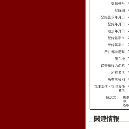
登録番号
登録回
登録告示年月日
登録年月日
追加年月日
登録基準１
登録基準２
所在都道府県
所在地
保管施設の名称
所有者名
所有者種別
管理団体・管理責任
者名
解説文：
東
欅
る
関連情報