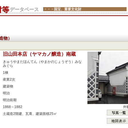
財等
データベース
・・・国宝、重要文化財
造物）
：
旧山田本店（ヤマカノ醸造）南蔵
：
きゅうやまだほんてん（やまかのじょうぞう）みな
みぐら
：
1棟
：
産業2次
：
建築物
：
明治
：
明治前期
：
外
1868～1882
：
土蔵造2階建、瓦葺、建築面積25㎡
：