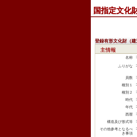
国指定文化
登録有形文化財（建
主情報
名称
ふりがな
員数
種別１
種別２
時代
年代
西暦
構造及び形式等
その他参考となるべ
き事項