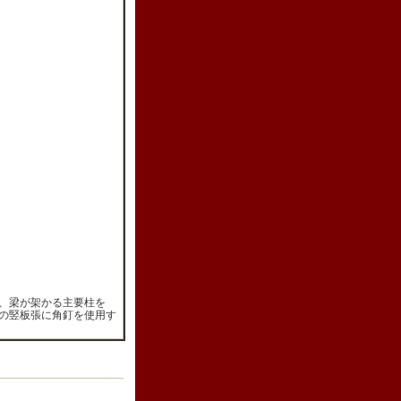
、梁が架かる主要柱を
の竪板張に角釘を使用す