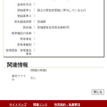
：
追加年月日
：
登録基準１
国土の歴史的景観に寄与しているもの
：
登録基準２
：
所在都道府県
宮城県
：
所在地
宮城県富谷市富谷新町35
：
保管施設の名称
：
所有者名
：
所有者種別
：
管理団体・管理責任
者名
関連情報
(情報の有無)
添付ファイ
なし
ル
サイトマップ
関連リンク
利用規約・免責事項