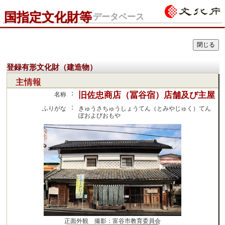
国指定文化財等
データベース
登録有形文化財（建造物）
主情報
：
旧佐忠商店（冨谷宿）店舗及び主屋
名称
：
ふりがな
きゅうさちゅうしょうてん（とみやじゅく）てん
ぽおよびおもや
正面外観 撮影：富谷市教育委員会