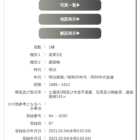
写真一覧▶
地図表示▶
解説表示▶
：
員数
1棟
：
種別１
産業3次
：
種別２
建築物
：
時代
明治
：
年代
明治後期／昭和20年代・同50年代改修
：
西暦
1898～1912
：
構造及び形式等
土蔵造2階及び木造平屋建、瓦葺及び銅板葺、建築
面積141㎡
：
その他参考となるべ
き事項
：
登録番号
04 － 0192
：
登録回
97
：
登録告示年月日
2021.02.04(令和3.02.04)
：
登録年月日
2021.02.04(令和3.02.04)