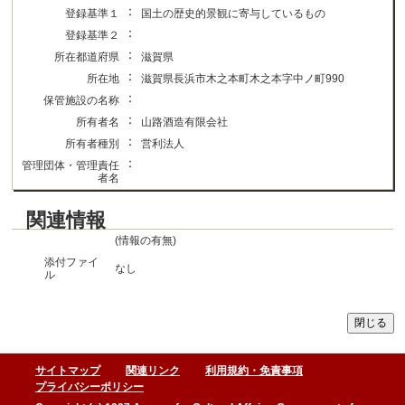
：
登録基準１
国土の歴史的景観に寄与しているもの
：
登録基準２
：
所在都道府県
滋賀県
：
所在地
滋賀県長浜市木之本町木之本字中ノ町990
：
保管施設の名称
：
所有者名
山路酒造有限会社
：
所有者種別
営利法人
：
管理団体・管理責任
者名
関連情報
(情報の有無)
添付ファイ
なし
ル
サイトマップ
関連リンク
利用規約・免責事項
プライバシーポリシー