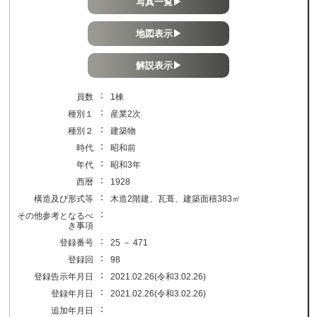
写真一覧▶
地図表示▶
解説表示▶
：
員数
1棟
：
種別１
産業2次
：
種別２
建築物
：
時代
昭和前
：
年代
昭和3年
：
西暦
1928
：
構造及び形式等
木造2階建、瓦葺、建築面積383㎡
：
その他参考となるべ
き事項
：
登録番号
25 － 471
：
登録回
98
：
登録告示年月日
2021.02.26(令和3.02.26)
：
登録年月日
2021.02.26(令和3.02.26)
：
追加年月日