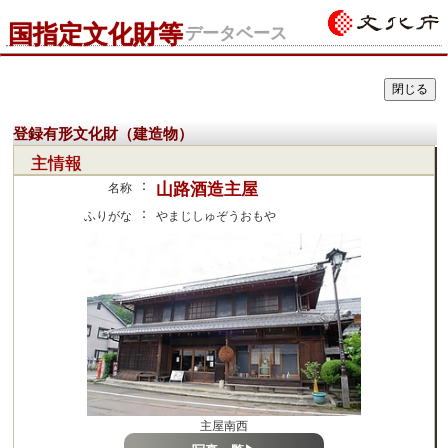
国指定文化財等
データベース
登録有形文化財（建造物）
主情報
：
山路酒造主屋
名称
：
ふりがな
やまじしゅぞうおもや
主屋南西