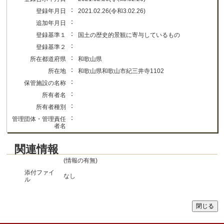
：
登録年月日
2021.02.26(令和3.02.26)
：
追加年月日
：
登録基準１
国土の歴史的景観に寄与しているもの
：
登録基準２
：
所在都道府県
和歌山県
：
所在地
和歌山県和歌山市紀三井寺1102
：
保管施設の名称
：
所有者名
：
所有者種別
：
管理団体・管理責任
者名
関連情報
(情報の有無)
添付ファイ
なし
ル