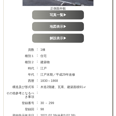
正側面外観
写真一覧▶
地図表示▶
解説表示▶
：
員数
1棟
：
種別１
住宅
：
種別２
建築物
：
時代
江戸
：
年代
江戸末期／平成29年改修
：
西暦
1830～1868
：
構造及び形式等
木造2階建、瓦葺、建築面積91㎡
：
その他参考となるべ
き事項
：
登録番号
30 － 299
：
登録回
98
：
登録告示年月日
2021.02.26(令和3.02.26)