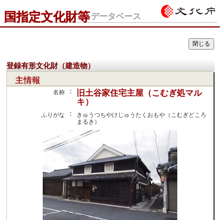
国指定文化財等
データベース
登録有形文化財（建造物）
主情報
：
旧土谷家住宅主屋（こむぎ処マル
名称
キ）
：
ふりがな
きゅうつちやけじゅうたくおもや（こむぎどころ
まるき）