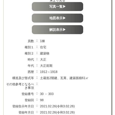
東より見る
写真一覧▶
地図表示▶
解説表示▶
：
員数
1棟
：
種別１
住宅
：
種別２
建築物
：
時代
大正
：
年代
大正前期
：
西暦
1912～1918
：
構造及び形式等
土蔵造2階建、瓦葺、建築面積61㎡
：
その他参考となるべ
き事項
：
登録番号
30 － 303
：
登録回
98
：
登録告示年月日
2021.02.26(令和3.02.26)
：
登録年月日
2021.02.26(令和3.02.26)