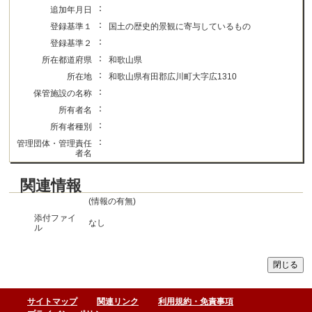
：
追加年月日
：
登録基準１
国土の歴史的景観に寄与しているもの
：
登録基準２
：
所在都道府県
和歌山県
：
所在地
和歌山県有田郡広川町大字広1310
：
保管施設の名称
：
所有者名
：
所有者種別
：
管理団体・管理責任
者名
関連情報
(情報の有無)
添付ファイ
なし
ル
サイトマップ
関連リンク
利用規約・免責事項