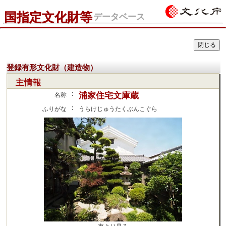
国指定文化財等
データベース
登録有形文化財（建造物）
主情報
：
浦家住宅文庫蔵
名称
：
ふりがな
うらけじゅうたくぶんこぐら