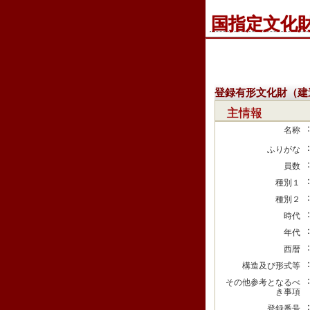
国指定文化
登録有形文化財（建
主情報
名称
ふりがな
員数
種別１
種別２
時代
年代
西暦
構造及び形式等
その他参考となるべ
き事項
登録番号