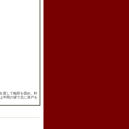
を渡して軸部を固め、軒
は半間の塀で北に潜戸を