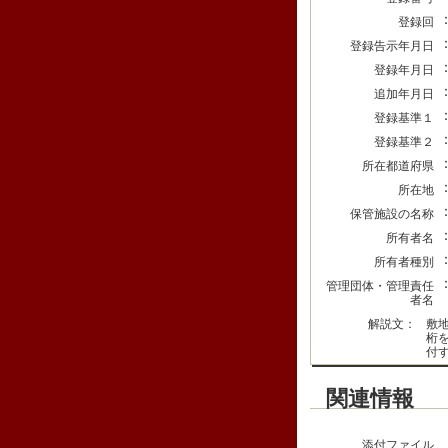
登録回
登録告示年月日
登録年月日
追加年月日
登録基準１
登録基準２
所在都道府県
所在地
保管施設の名称
所有者名
所有者種別
管理団体・管理責任
者名
解説文：
敷
桁
付
関連情報
添付ファイル