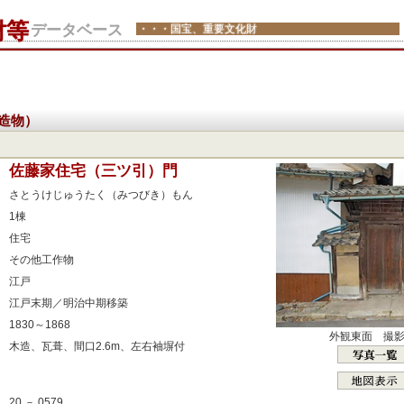
財等
データベース
・・・国宝、重要文化財
造物）
：
佐藤家住宅（三ツ引）門
：
さとうけじゅうたく（みつびき）もん
：
1棟
：
住宅
：
その他工作物
：
江戸
：
江戸末期／明治中期移築
：
1830～1868
外観東面 撮
：
木造、瓦葺、間口2.6m、左右袖塀付
：
：
20 － 0579