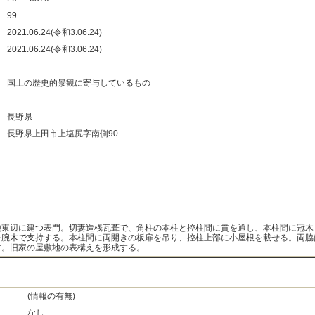
：
99
：
2021.06.24(令和3.06.24)
：
2021.06.24(令和3.06.24)
：
：
国土の歴史的景観に寄与しているもの
：
：
長野県
：
長野県上田市上塩尻字南側90
：
：
：
：
地東辺に建つ表門。切妻造桟瓦葺で、角柱の本柱と控柱間に貫を通し、本柱間に冠木
を腕木で支持する。本柱間に両開きの板扉を吊り、控柱上部に小屋根を載せる。両脇
す。旧家の屋敷地の表構えを形成する。
(情報の有無)
なし