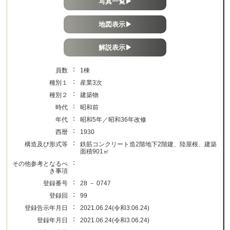
写真一覧▶
地図表示▶
解説表示▶
：
員数
1棟
：
種別１
産業3次
：
種別２
建築物
：
時代
昭和前
：
年代
昭和5年／昭和36年改修
：
西暦
1930
：
構造及び形式等
鉄筋コンクリート造2階地下2階建、陸屋根、建築
面積901㎡
：
その他参考となるべ
き事項
：
登録番号
28 － 0747
：
登録回
99
：
登録告示年月日
2021.06.24(令和3.06.24)
：
登録年月日
2021.06.24(令和3.06.24)