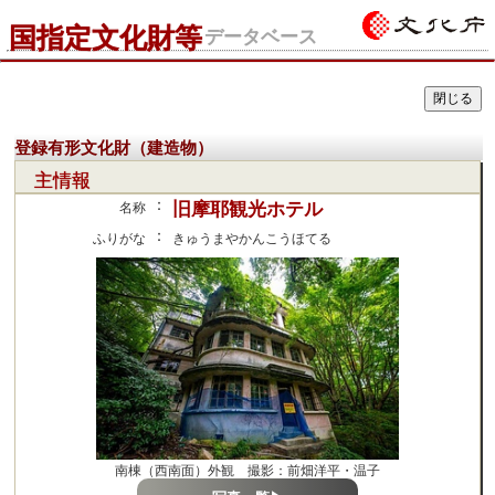
国指定文化財等
データベース
登録有形文化財（建造物）
主情報
：
旧摩耶観光ホテル
名称
：
ふりがな
きゅうまやかんこうほてる
南棟（西南面）外観 撮影：前畑洋平・温子