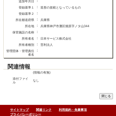
：
追加年月日
：
登録基準１
造形の規範となっているもの
：
登録基準２
：
所在都道府県
兵庫県
：
所在地
兵庫県神戸市灘区畑原字ノタ山344
：
保管施設の名称
：
所有者名
日本サービス株式会社
：
所有者種別
営利法人
：
管理団体・管理責任
者名
関連情報
(情報の有無)
添付ファイ
なし
ル
サイトマップ
関連リンク
利用規約・免責事項
プライバシーポリシー