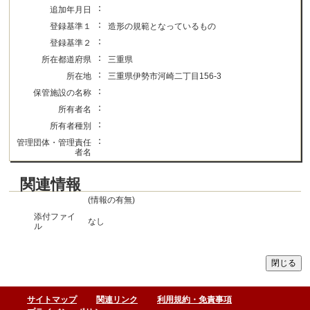
：
追加年月日
：
登録基準１
造形の規範となっているもの
：
登録基準２
：
所在都道府県
三重県
：
所在地
三重県伊勢市河崎二丁目156-3
：
保管施設の名称
：
所有者名
：
所有者種別
：
管理団体・管理責任
者名
関連情報
(情報の有無)
添付ファイ
なし
ル
サイトマップ
関連リンク
利用規約・免責事項