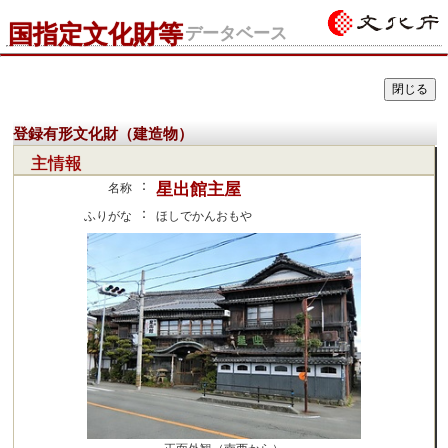
国指定文化財等
データベース
登録有形文化財（建造物）
主情報
：
星出館主屋
名称
：
ふりがな
ほしでかんおもや