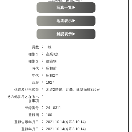
正面外観（南西から）
写真一覧▶
地図表示▶
解説表示▶
：
員数
1棟
：
種別１
産業3次
：
種別２
建築物
：
時代
昭和前
：
年代
昭和2年
：
西暦
1927
：
構造及び形式等
木造2階建、瓦葺、建築面積326㎡
：
その他参考となるべ
き事項
：
登録番号
24 - 0311
：
登録回
100
：
登録告示年月日
2021.10.14(令和3.10.14)
：
登録年月日
2021.10.14(令和3.10.14)