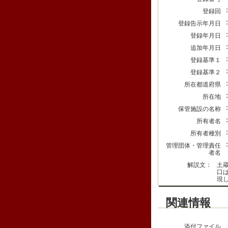
登録回
登録告示年月日
登録年月日
追加年月日
登録基準１
登録基準２
所在都道府県
所在地
保管施設の名称
所有者名
所有者種別
管理団体・管理責任
者名
解説文：
土
口
現
関連情報
添付ファイル