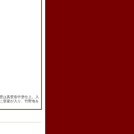
壁は真壁造中塗仕上。入
に登梁が入り、竹野地を