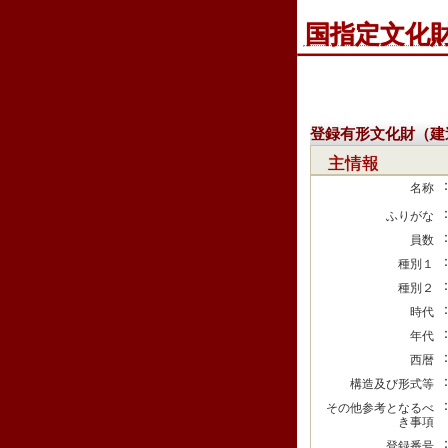
国指定文化
登録有形文化財（建
主情報
名称
ふりがな
員数
種別１
種別２
時代
年代
西暦
構造及び形式等
その他参考となるべ
き事項
登録番号