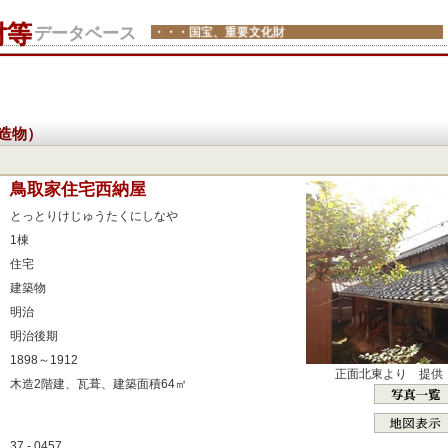
財等
データベース
・・・国宝、重要文化財
造物）
：
鳥取家住宅西納屋
：
とっとりけじゅうたくにしなや
：
1棟
：
住宅
：
建築物
：
明治
：
明治後期
：
1898～1912
正面北東より 提供
：
木造2階建、瓦葺、建築面積64㎡
：
：
37 - 0457