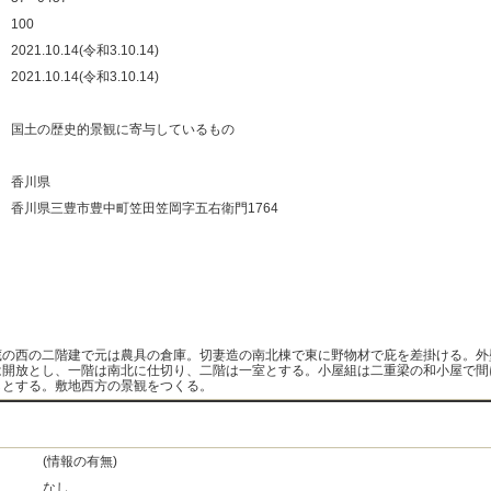
：
100
：
2021.10.14(令和3.10.14)
：
2021.10.14(令和3.10.14)
：
：
国土の歴史的景観に寄与しているもの
：
：
香川県
：
香川県三豊市豊中町笠田笠岡字五右衛門1764
：
：
：
：
蔵の西の二階建で元は農具の倉庫。切妻造の南北棟で東に野物材で庇を差掛ける。外
は開放とし、一階は南北に仕切り、二階は一室とする。小屋組は二重梁の和小屋で間
しとする。敷地西方の景観をつくる。
(情報の有無)
なし