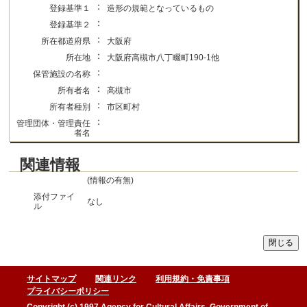
：
登録基準１
造形の規範となっているもの
：
登録基準２
：
所在都道府県
大阪府
：
所在地
大阪府高槻市八丁畷町190-1他
：
保管施設の名称
：
所有者名
高槻市
：
所有者種別
市区町村
：
管理団体・管理責任
者名
関連情報
(情報の有無)
添付ファイ
なし
ル
サイトマップ
関連リンク
利用規約・免責事項
プライバシーポリシー