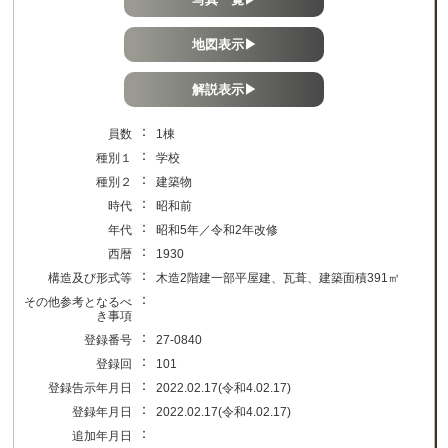
地図表示▶
解説表示▶
：
員数
1棟
：
種別１
学校
：
種別２
建築物
：
時代
昭和前
：
年代
昭和5年／令和2年改修
：
西暦
1930
：
構造及び形式等
木造2階建一部平屋建、瓦葺、建築面積391㎡
：
その他参考となるべ
き事項
：
登録番号
27-0840
：
登録回
101
：
登録告示年月日
2022.02.17(令和4.02.17)
：
登録年月日
2022.02.17(令和4.02.17)
：
追加年月日