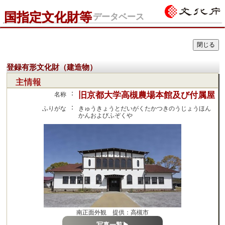
国指定文化財等
データベース
登録有形文化財（建造物）
主情報
：
旧京都大学高槻農場本館及び付属屋
名称
：
ふりがな
きゅうきょうとだいがくたかつきのうじょうほん
かんおよびふぞくや
南正面外観 提供：高槻市
写真一覧▶