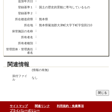
：
追加年月日
：
登録基準１
国土の歴史的景観に寄与しているもの
：
登録基準２
：
所在都道府県
熊本県
：
所在地
熊本県菊池郡大津町大字下町字窪田210
：
保管施設の名称
：
所有者名
：
所有者種別
：
管理団体・管理責任
者名
関連情報
(情報の有無)
添付ファイ
なし
ル
サイトマップ
関連リンク
利用規約・免責事項
プライバシーポリシー