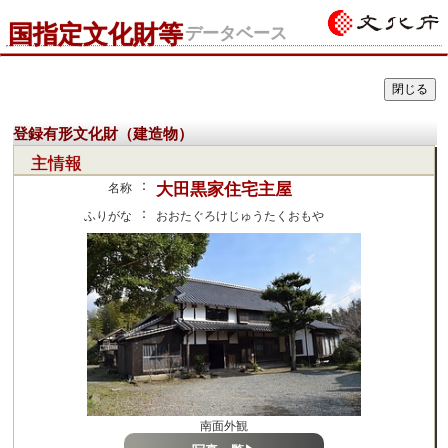
国指定文化財等
データベース
登録有形文化財（建造物）
主情報
：
大田黒家住宅主屋
名称
：
ふりがな
おおたぐろけじゅうたくおもや
南面外観