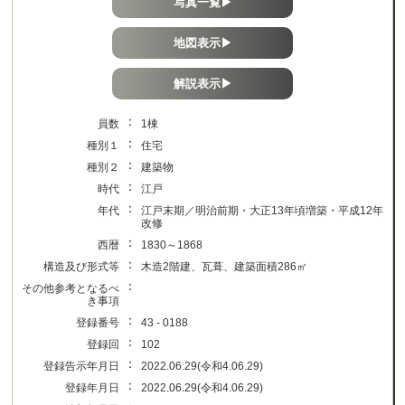
写真一覧▶
地図表示▶
解説表示▶
：
員数
1棟
：
種別１
住宅
：
種別２
建築物
：
時代
江戸
：
年代
江戸末期／明治前期・大正13年頃増築・平成12年
改修
：
西暦
1830～1868
：
構造及び形式等
木造2階建、瓦葺、建築面積286㎡
：
その他参考となるべ
き事項
：
登録番号
43 - 0188
：
登録回
102
：
登録告示年月日
2022.06.29(令和4.06.29)
：
登録年月日
2022.06.29(令和4.06.29)