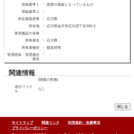
：
登録基準１
造形の規範となっているもの
：
登録基準２
：
所在都道府県
石川県
：
所在地
石川県金沢市石引四丁目390-2
：
保管施設の名称
：
所有者名
石川県
：
所有者種別
都道府県
：
管理団体・管理責任
者名
関連情報
(情報の有無)
添付ファイ
なし
ル
サイトマップ
関連リンク
利用規約・免責事項
プライバシーポリシー