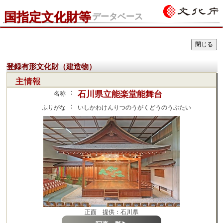
国指定文化財等
データベース
登録有形文化財（建造物）
主情報
：
石川県立能楽堂能舞台
名称
：
ふりがな
いしかわけんりつのうがくどうのうぶたい
正面 提供：石川県