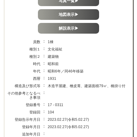
写真一覧▶
地図表示▶
解説表示▶
：
員数
1棟
：
種別１
文化福祉
：
種別２
建築物
：
時代
昭和前
：
年代
昭和6年／同46年移築
：
西暦
1931
：
構造及び形式等
木造平屋建、檜皮葺、建築面積79㎡、橋掛り付
：
その他参考となるべ
き事項
：
登録番号
17 - 0311
：
登録回
104
：
登録告示年月日
2023.02.27(令和5.02.27)
：
登録年月日
2023.02.27(令和5.02.27)
：
追加年月日