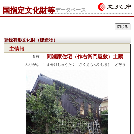
国指定文化財等
データベース
登録有形文化財（建造物）
主情報
：
間瀬家住宅（作右衛門屋敷）土蔵
名称
：
ふりがな
ませけじゅうたく（さくえもんやしき） どぞう