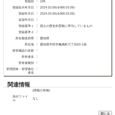
：
登録回
106
：
登録告示年月日
2024.03.06(令和6.03.06)
：
登録年月日
2024.03.06(令和6.03.06)
：
追加年月日
：
登録基準１
国土の歴史的景観に寄与しているもの
：
登録基準２
：
所在都道府県
愛知県
：
所在地
愛知県半田市亀崎町六丁目83-1他
：
保管施設の名称
：
所有者名
：
所有者種別
：
管理団体・管理責任
者名
関連情報
(情報の有無)
添付ファイ
なし
ル