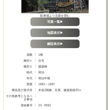
駐車場より北面を望む
写真一覧▶
地図表示▶
解説表示▶
：
員数
1棟
：
種別１
住宅
：
種別２
建築物
：
時代
明治
：
年代
明治中期
：
西暦
1883～1897
：
構造及び形式等
木造2階建、瓦葺、建築面積35㎡
：
その他参考となるべ
き事項
：
登録番号
23 - 0592