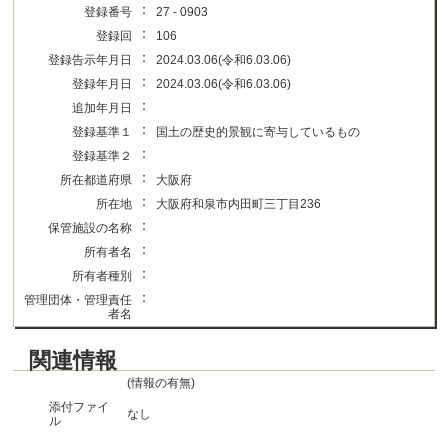
：
登録番号
27 - 0903
：
登録回
106
：
登録告示年月日
2024.03.06(令和6.03.06)
：
登録年月日
2024.03.06(令和6.03.06)
：
追加年月日
：
登録基準１
国土の歴史的景観に寄与しているもの
：
登録基準２
：
所在都道府県
大阪府
：
所在地
大阪府和泉市内田町三丁目236
：
保管施設の名称
：
所有者名
：
所有者種別
：
管理団体・管理責任
者名
関連情報
(情報の有無)
添付ファイ
なし
ル