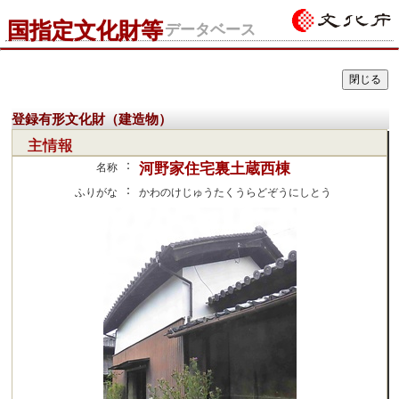
国指定文化財等
データベース
登録有形文化財（建造物）
主情報
：
河野家住宅裏土蔵西棟
名称
：
ふりがな
かわのけじゅうたくうらどぞうにしとう