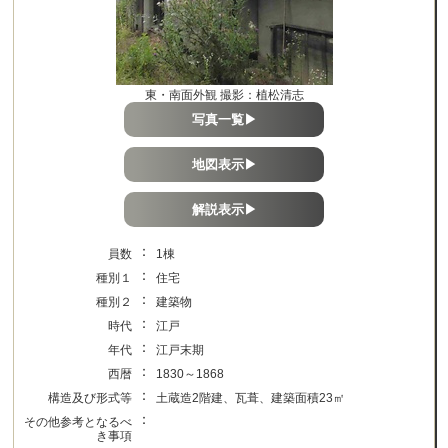
東・南面外観 撮影：植松清志
写真一覧▶
地図表示▶
解説表示▶
：
員数
1棟
：
種別１
住宅
：
種別２
建築物
：
時代
江戸
：
年代
江戸末期
：
西暦
1830～1868
：
構造及び形式等
土蔵造2階建、瓦葺、建築面積23㎡
：
その他参考となるべ
き事項