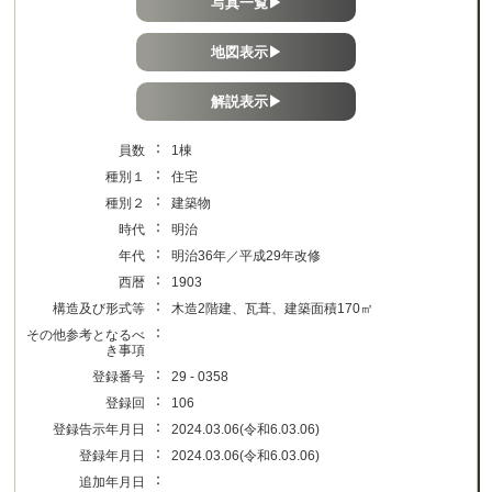
写真一覧▶
地図表示▶
解説表示▶
：
員数
1棟
：
種別１
住宅
：
種別２
建築物
：
時代
明治
：
年代
明治36年／平成29年改修
：
西暦
1903
：
構造及び形式等
木造2階建、瓦葺、建築面積170㎡
：
その他参考となるべ
き事項
：
登録番号
29 - 0358
：
登録回
106
：
登録告示年月日
2024.03.06(令和6.03.06)
：
登録年月日
2024.03.06(令和6.03.06)
：
追加年月日