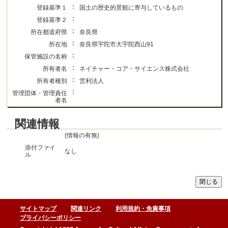
：
登録基準１
国土の歴史的景観に寄与しているもの
：
登録基準２
：
所在都道府県
奈良県
：
所在地
奈良県宇陀市大宇陀西山91
：
保管施設の名称
：
所有者名
ネイチャー・コア・サイエンス株式会社
：
所有者種別
営利法人
：
管理団体・管理責任
者名
関連情報
(情報の有無)
添付ファイ
なし
ル
サイトマップ
関連リンク
利用規約・免責事項
プライバシーポリシー