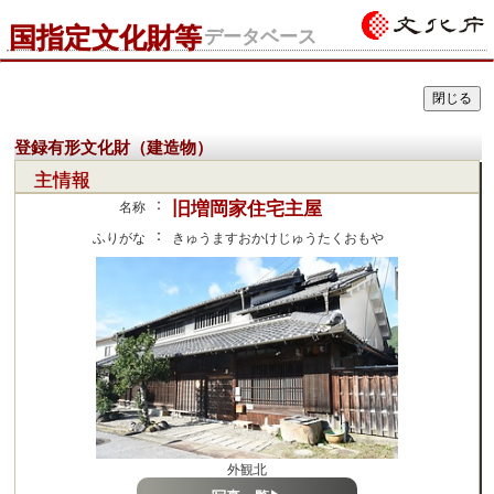
国指定文化財等
データベース
登録有形文化財（建造物）
主情報
：
旧増岡家住宅主屋
名称
：
ふりがな
きゅうますおかけじゅうたくおもや
外観北