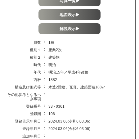
写真一覧▶
地図表示▶
解説表示▶
：
員数
1棟
：
種別１
産業2次
：
種別２
建築物
：
時代
明治
：
年代
明治15年／平成4年改修
：
西暦
1882
：
構造及び形式等
木造2階建、瓦葺、建築面積188㎡
：
その他参考となるべ
き事項
：
登録番号
33 - 0361
：
登録回
106
：
登録告示年月日
2024.03.06(令和6.03.06)
：
登録年月日
2024.03.06(令和6.03.06)
：
追加年月日