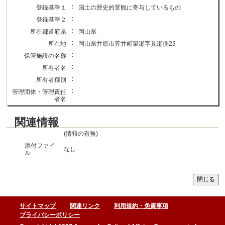
：
登録基準１
国土の歴史的景観に寄与しているもの
：
登録基準２
：
所在都道府県
岡山県
：
所在地
岡山県井原市芳井町簗瀬字見瀬側23
：
保管施設の名称
：
所有者名
：
所有者種別
：
管理団体・管理責任
者名
関連情報
(情報の有無)
添付ファイ
なし
ル
サイトマップ
関連リンク
利用規約・免責事項
プライバシーポリシー