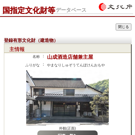
国指定文化財等
データベース
登録有形文化財（建造物）
主情報
：
山成酒造店舗兼主屋
名称
：
ふりがな
やまなりしゅぞうてんぽけんおもや
外観(正面)