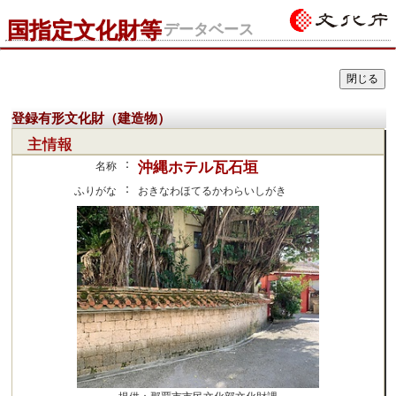
国指定文化財等
データベース
登録有形文化財（建造物）
主情報
：
沖縄ホテル瓦石垣
名称
：
ふりがな
おきなわほてるかわらいしがき