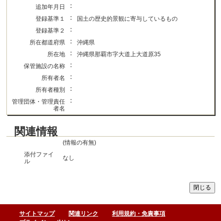
：
追加年月日
：
登録基準１
国土の歴史的景観に寄与しているもの
：
登録基準２
：
所在都道府県
沖縄県
：
所在地
沖縄県那覇市字大道上大道原35
：
保管施設の名称
：
所有者名
：
所有者種別
：
管理団体・管理責任
者名
関連情報
(情報の有無)
添付ファイ
なし
ル
サイトマップ
関連リンク
利用規約・免責事項