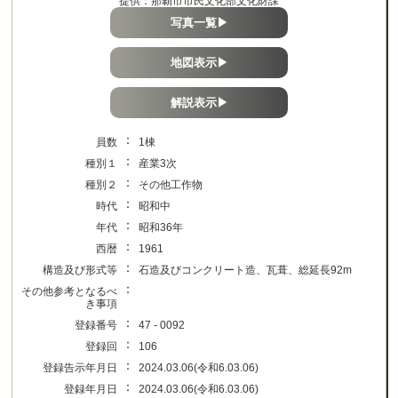
提供：那覇市市民文化部文化財課
写真一覧▶
地図表示▶
解説表示▶
：
員数
1棟
：
種別１
産業3次
：
種別２
その他工作物
：
時代
昭和中
：
年代
昭和36年
：
西暦
1961
：
構造及び形式等
石造及びコンクリート造、瓦葺、総延長92m
：
その他参考となるべ
き事項
：
登録番号
47 - 0092
：
登録回
106
：
登録告示年月日
2024.03.06(令和6.03.06)
：
登録年月日
2024.03.06(令和6.03.06)