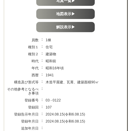
写真一覧▶
地図表示▶
解説表示▶
：
員数
1棟
：
種別１
住宅
：
種別２
建築物
：
時代
昭和前
：
年代
昭和16年頃
：
西暦
1941
：
構造及び形式等
木造平屋建、瓦葺、建築面積90㎡
：
その他参考となるべ
き事項
：
登録番号
03 - 0122
：
登録回
107
：
登録告示年月日
2024.08.15(令和6.08.15)
：
登録年月日
2024.08.15(令和6.08.15)
：
追加年月日