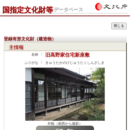
国指定文化財等
データベース
登録有形文化財（建造物）
主情報
：
旧高野家住宅新座敷
名称
：
ふりがな
きゅうたかのけじゅうたくしんざしき
外観（南西から撮影）