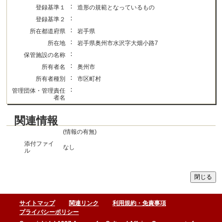
：
登録基準１
造形の規範となっているもの
：
登録基準２
：
所在都道府県
岩手県
：
所在地
岩手県奥州市水沢字大畑小路7
：
保管施設の名称
：
所有者名
奥州市
：
所有者種別
市区町村
：
管理団体・管理責任
者名
関連情報
(情報の有無)
添付ファイ
なし
ル
サイトマップ
関連リンク
利用規約・免責事項
プライバシーポリシー