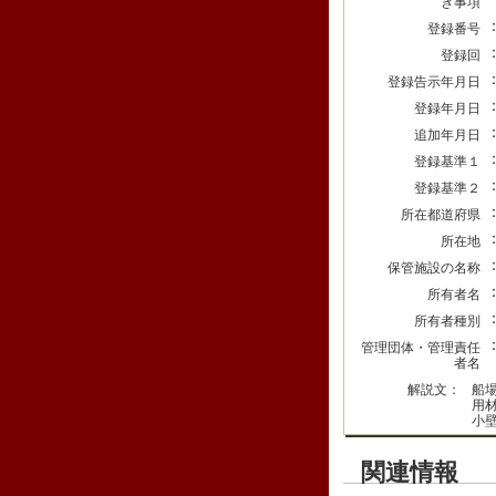
き事項
登録番号
登録回
登録告示年月日
登録年月日
追加年月日
登録基準１
登録基準２
所在都道府県
所在地
保管施設の名称
所有者名
所有者種別
管理団体・管理責任
者名
解説文：
船
用
小
関連情報