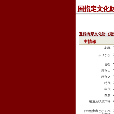
国指定文化
登録有形文化財（建
主情報
名称
ふりがな
員数
種別１
種別２
時代
年代
西暦
構造及び形式等
その他参考となるべ