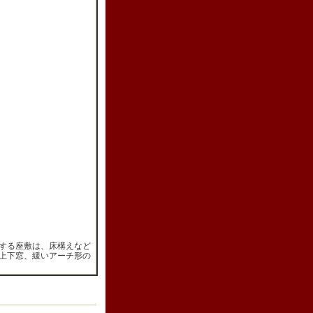
する座敷は、床構えなど
上下窓、緩いアーチ形の