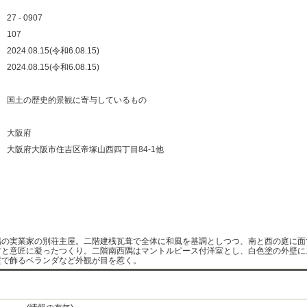
：
27 - 0907
：
107
：
2024.08.15(令和6.08.15)
：
2024.08.15(令和6.08.15)
：
：
国土の歴史的景観に寄与しているもの
：
：
大阪府
：
大阪府大阪市住吉区帝塚山西四丁目84-1他
：
：
：
：
場の実業家の別荘主屋。二階建桟瓦葺で全体に和風を基調としつつ、南と西の庭に面
材と意匠に凝ったつくり。二階南西隅はマントルピース付洋室とし、白色塗の外壁に
壁で飾るベランダなど外観が目を惹く。