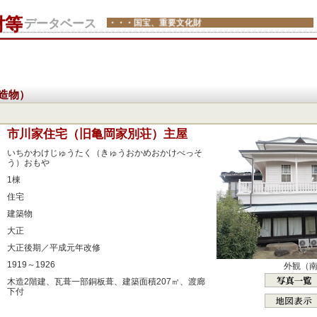
財等
データベース
・・・国宝、重要文化財
造物）
：
市川家住宅（旧亀岡家別荘）主屋
：
いちかわけじゅうたく（きゅうおかめおかけべっそ
う）おもや
：
1棟
：
住宅
：
建築物
：
大正
：
大正後期／平成元年改修
：
1919～1926
外観（
：
木造2階建、瓦葺一部銅板葺、建築面積207㎡、渡廊
下付
：