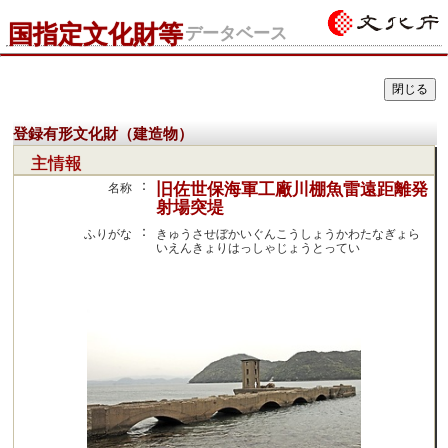
国指定文化財等
データベース
登録有形文化財（建造物）
主情報
：
旧佐世保海軍工廠川棚魚雷遠距離発
名称
射場突堤
：
ふりがな
きゅうさせぼかいぐんこうしょうかわたなぎょら
いえんきょりはっしゃじょうとってい