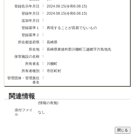
：
登録告示年月日
2024.08.15(令和6.08.15)
：
登録年月日
2024.08.15(令和6.08.15)
：
追加年月日
：
登録基準１
再現することが容易でないもの
：
登録基準２
：
所在都道府県
長崎県
：
所在地
長崎県東彼杵郡川棚町三越郷字片島地先
：
保管施設の名称
：
所有者名
川棚町
：
所有者種別
市区町村
：
管理団体・管理責任
者名
関連情報
(情報の有無)
添付ファイ
なし
ル