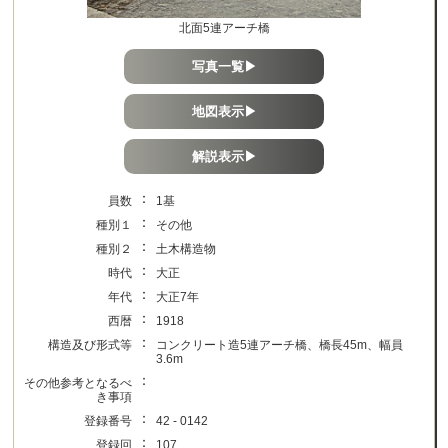
北面5連アーチ橋
写真一覧▶
地図表示▶
解説表示▶
：
員数
1基
：
種別１
その他
：
種別２
土木構造物
：
時代
大正
：
年代
大正7年
：
西暦
1918
：
構造及び形式等
コンクリート造5連アーチ橋、橋長45m、幅員
3.6m
：
その他参考となるべ
き事項
：
登録番号
42 - 0142
：
登録回
107