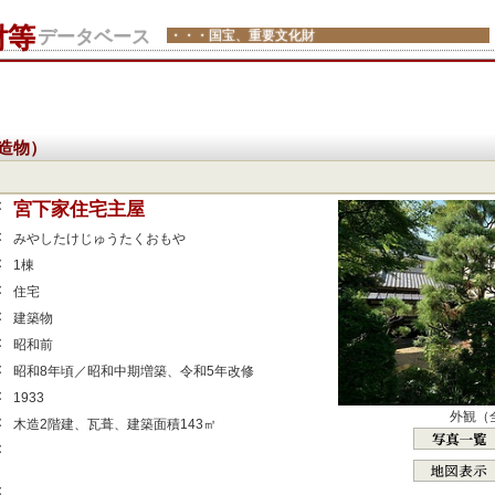
財等
データベース
・・・国宝、重要文化財
造物）
：
宮下家住宅主屋
：
みやしたけじゅうたくおもや
：
1棟
：
住宅
：
建築物
：
昭和前
：
昭和8年頃／昭和中期増築、令和5年改修
：
1933
外観（
：
木造2階建、瓦葺、建築面積143㎡
：
：