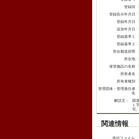
登録回
登録告示年月日
登録年月日
追加年月日
登録基準１
登録基準２
所在都道府県
所在地
保管施設の名称
所有者名
所有者種別
管理団体・管理責任者
名
解説文：
国
Ｌ
宅
関連情報
添付ファイル