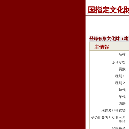
国指定文化
登録有形文化財（建
主情報
名称
ふりがな
員数
種別１
種別２
時代
年代
西暦
構造及び形式等
その他参考となるべき
事項
登録番号