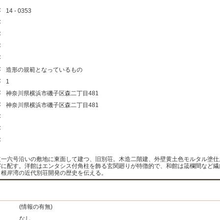
：
14 - 0353
：
：
：
：
：
造形の規範となっているもの
：
1
：
神奈川県横浜市磯子区森二丁目481
：
神奈川県横浜市磯子区森二丁目481
：
：
：
道一六号沿いの敷地に東面して建つ、旧別荘。木造二階建、外壁黄土色モルタル塗仕
字に配す。洋館はエンタシス付角柱を飾る玄関廻りが特徴的で、和館は筬欄間など繊
。根岸湾の近代別荘開発の歴史を伝える。
(情報の有無)
なし