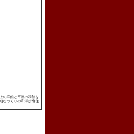
上の洋館と平屋の和館を
細なつくりの和洋折衷住