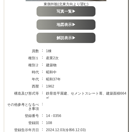
東側外観(北東方向より望む)
写真一覧▶
地図表示▶
解説表示▶
：
員数
1棟
：
種別１
産業2次
：
種別２
建築物
：
時代
昭和中
：
年代
昭和37年
：
西暦
1962
：
構造及び形式等
鉄骨造平屋建、セメントスレート葺、建築面積664
㎡
：
その他参考となるべ
き事項
：
登録番号
14 - 0356
：
登録回
108
：
登録告示年月日
2024.12.03(令和6.12.03)