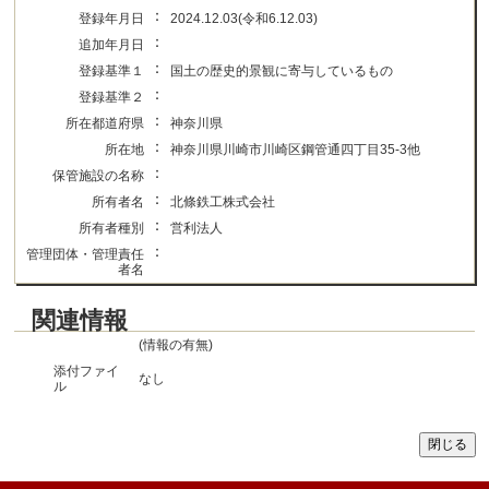
：
登録年月日
2024.12.03(令和6.12.03)
：
追加年月日
：
登録基準１
国土の歴史的景観に寄与しているもの
：
登録基準２
：
所在都道府県
神奈川県
：
所在地
神奈川県川崎市川崎区鋼管通四丁目35-3他
：
保管施設の名称
：
所有者名
北條鉄工株式会社
：
所有者種別
営利法人
：
管理団体・管理責任
者名
関連情報
(情報の有無)
添付ファイ
なし
ル