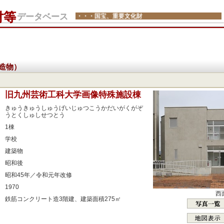
財等
データベース
・・・国宝、重要文化財
造物）
：
旧九州芸術工科大学画像特殊施設棟
：
きゅうきゅうしゅうげいじゅつこうかだいがくがぞ
うとくしゅしせつとう
：
1棟
：
学校
：
建築物
：
昭和後
：
昭和45年／令和元年改修
：
1970
西
：
鉄筋コンクリート造3階建、建築面積275㎡
：