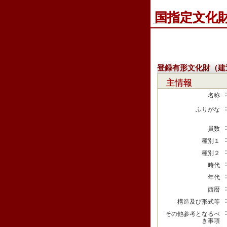
国指定文化
登録有形文化財（建
主情報
名称
ふりがな
員数
種別１
種別２
時代
年代
西暦
構造及び形式等
その他参考となるべ
き事項