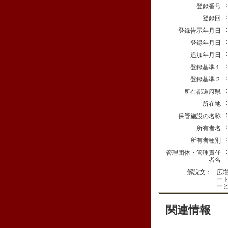
登録番号
登録回
登録告示年月日
登録年月日
追加年月日
登録基準１
登録基準２
所在都道府県
所在地
保管施設の名称
所有者名
所有者種別
管理団体・管理責任
者名
解説文：
広
ー
ー
関連情報