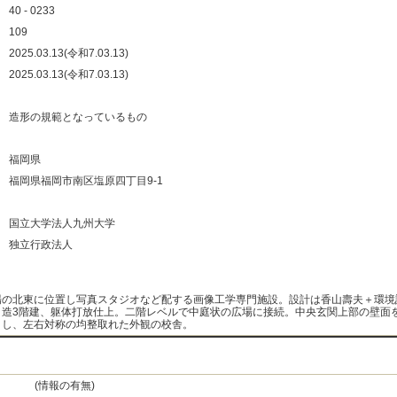
：
40 - 0233
：
109
：
2025.03.13(令和7.03.13)
：
2025.03.13(令和7.03.13)
：
：
造形の規範となっているもの
：
：
福岡県
：
福岡県福岡市南区塩原四丁目9-1
：
：
国立大学法人九州大学
：
独立行政法人
：
場の北東に位置し写真スタジオなど配する画像工学専門施設。設計は香山壽夫＋環境
ト造3階建、躯体打放仕上。二階レベルで中庭状の広場に接続。中央玄関上部の壁面
とし、左右対称の均整取れた外観の校舎。
(情報の有無)