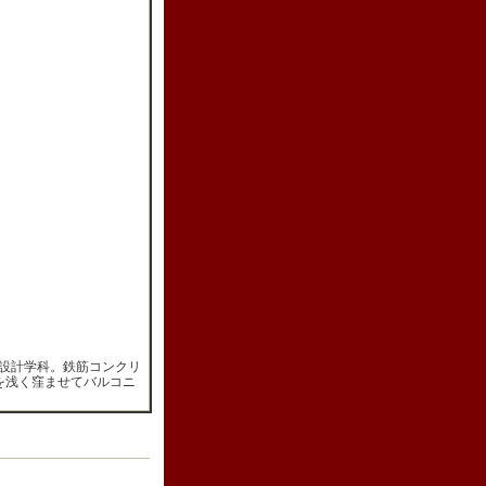
設計学科。鉄筋コンクリ
を浅く窪ませてバルコニ