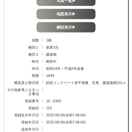
写真一覧▶
地図表示▶
解説表示▶
：
員数
1棟
：
種別１
産業3次
：
種別２
建築物
：
時代
昭和中
：
年代
昭和24年／平成2年改修
：
西暦
1949
：
構造及び形式等
鉄筋コンクリート造平屋建、瓦葺、建築面積331㎡
：
その他参考となるべ
き事項
：
登録番号
10 - 0363
：
登録回
110
：
登録告示年月日
2025.08.06(令和7.08.06)
：
登録年月日
2025.08.06(令和7.08.06)
：
追加年月日