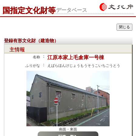
国指定文化財等
データベース
登録有形文化財（建造物）
主情報
：
江原本家上毛倉庫一号棟
名称
：
ふりがな
えばらほんけじょうもうそうこいちごうとう
南面・東面