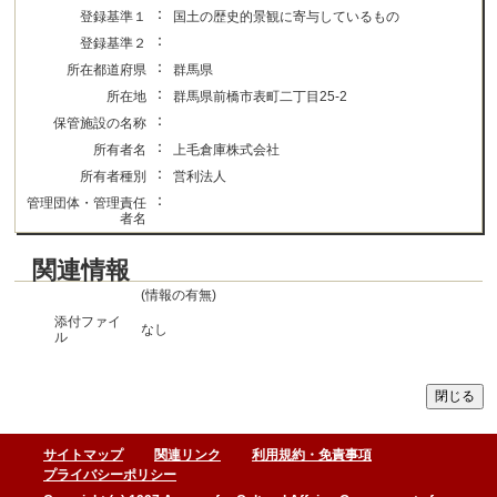
：
登録基準１
国土の歴史的景観に寄与しているもの
：
登録基準２
：
所在都道府県
群馬県
：
所在地
群馬県前橋市表町二丁目25-2
：
保管施設の名称
：
所有者名
上毛倉庫株式会社
：
所有者種別
営利法人
：
管理団体・管理責任
者名
関連情報
(情報の有無)
添付ファイ
なし
ル
サイトマップ
関連リンク
利用規約・免責事項
プライバシーポリシー