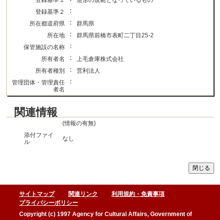
登録基準１
造形の規範となっているもの
：
登録基準２
：
所在都道府県
群馬県
：
所在地
群馬県前橋市表町二丁目25-2
：
保管施設の名称
：
所有者名
上毛倉庫株式会社
：
所有者種別
営利法人
：
管理団体・管理責任
者名
関連情報
(情報の有無)
添付ファイ
なし
ル
サイトマップ
関連リンク
利用規約・免責事項
プライバシーポリシー
Copyright (c) 1997 Agency for Cultural Affairs, Government of