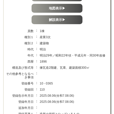
地図表示▶
解説表示▶
：
員数
1棟
：
種別１
産業3次
：
種別２
建築物
：
時代
明治
：
年代
明治29年／昭和22年頃・平成元年・同30年改修
：
西暦
1896
：
構造及び形式等
煉瓦造2階建、瓦葺、建築面積300㎡
：
その他参考となるべ
き事項
：
登録番号
10 - 0365
：
登録回
110
：
登録告示年月日
2025.08.06(令和7.08.06)
：
登録年月日
2025.08.06(令和7.08.06)
：
追加年月日
：