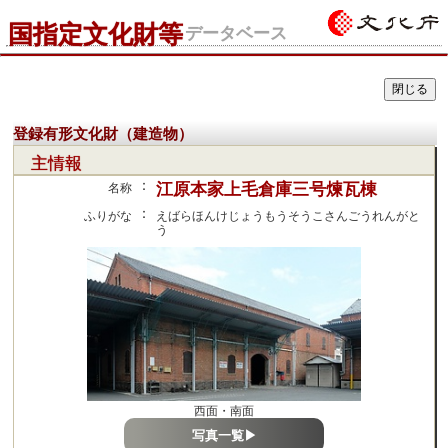
国指定文化財等
データベース
登録有形文化財（建造物）
主情報
：
江原本家上毛倉庫三号煉瓦棟
名称
：
ふりがな
えばらほんけじょうもうそうこさんごうれんがと
う
西面・南面
写真一覧▶