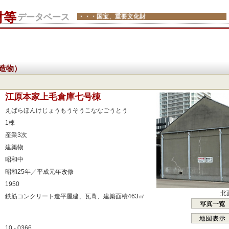
財等
データベース
・・・国宝、重要文化財
造物）
：
江原本家上毛倉庫七号棟
：
えばらほんけじょうもうそうこななごうとう
：
1棟
：
産業3次
：
建築物
：
昭和中
：
昭和25年／平成元年改修
：
1950
北
：
鉄筋コンクリート造平屋建、瓦葺、建築面積463㎡
：
：
10 - 0366