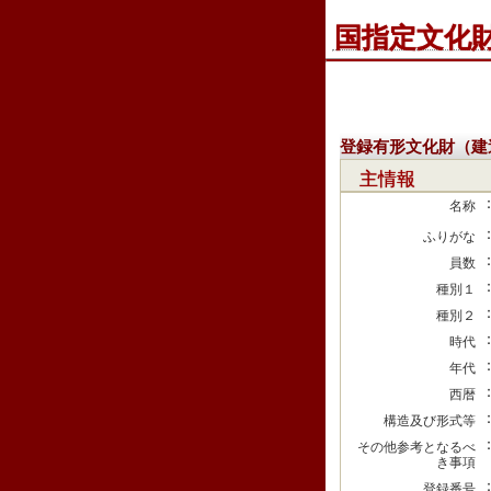
国指定文化
登録有形文化財（建
主情報
名称
ふりがな
員数
種別１
種別２
時代
年代
西暦
構造及び形式等
その他参考となるべ
き事項
登録番号