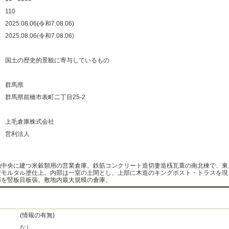
：
110
：
2025.08.06(令和7.08.06)
：
2025.08.06(令和7.08.06)
：
：
国土の歴史的景観に寄与しているもの
：
：
群馬県
：
群馬県前橋市表町二丁目25-2
：
：
上毛倉庫株式会社
：
営利法人
：
地中央に建つ米穀類用の営業倉庫。鉄筋コンクリート造切妻造桟瓦葺の南北棟で、東
壁モルタル塗仕上。内部は一室の土間とし、上部に木造のキングポスト・トラスを現
部を竪板目板張。敷地内最大規模の倉庫。
(情報の有無)
なし