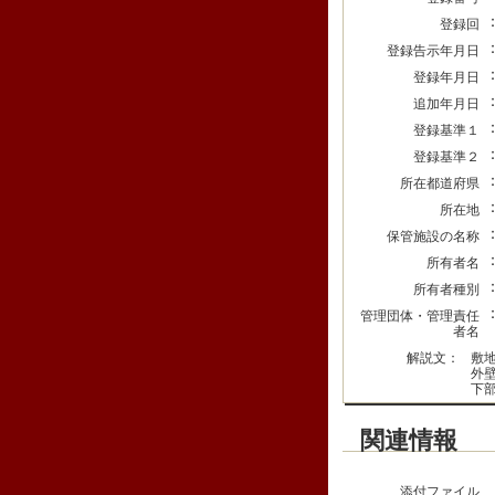
登録回
登録告示年月日
登録年月日
追加年月日
登録基準１
登録基準２
所在都道府県
所在地
保管施設の名称
所有者名
所有者種別
管理団体・管理責任
者名
解説文：
敷
外
下
関連情報
添付ファイル