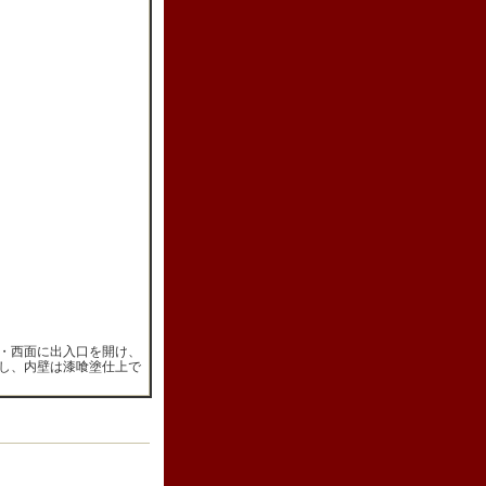
・西面に出入口を開け、
し、内壁は漆喰塗仕上で