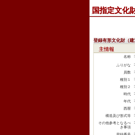
国指定文化
登録有形文化財（建
主情報
名称
ふりがな
員数
種別１
種別２
時代
年代
西暦
構造及び形式等
その他参考となるべ
き事項
登録番号