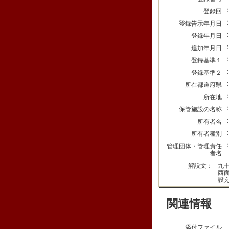
登録回
登録告示年月日
登録年月日
追加年月日
登録基準１
登録基準２
所在都道府県
所在地
保管施設の名称
所有者名
所有者種別
管理団体・管理責任
者名
解説文：
九
西
設
関連情報
添付ファイル