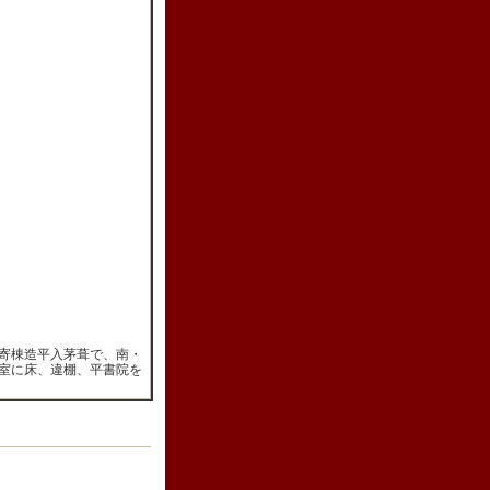
寄棟造平入茅葺で、南・
室に床、違棚、平書院を