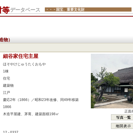
財等
データベース
・・・国宝、重要文化財
造物）
：
細谷家住宅主屋
：
ほそやけじゅうたくおもや
：
1棟
：
住宅
：
建築物
：
江戸
：
慶応2年（1866）／昭和23年改修、同49年移築
：
1866
正面
：
木造平屋建、茅葺、建築面積198㎡
：
：
12 - 0337