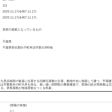
：
111
：
2025.11.17(令和7.11.17)
：
2025.11.17(令和7.11.17)
：
：
造形の規範となっているもの
：
：
千葉県
：
千葉県長生郡白子町幸治字新久890他
：
：
：
：
十九里浜南西の集落に位置する旧網元屋敷の主屋。敷地中央に南面して建つ、平屋建
面は半繁垂木の軒天井を張る。食い違い四間取の農家建築で、西側の続き間座敷は北
える。茅葺屋根が地域景観をつくる民家。
(情報の有無)
なし