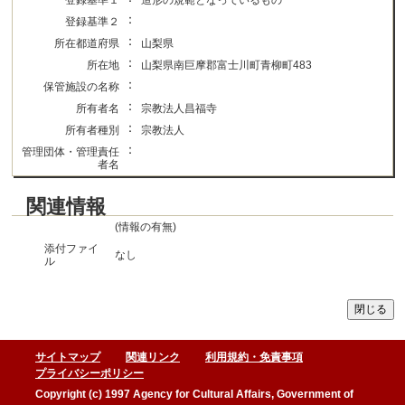
登録基準１
造形の規範となっているもの
：
登録基準２
：
所在都道府県
山梨県
：
所在地
山梨県南巨摩郡富士川町青柳町483
：
保管施設の名称
：
所有者名
宗教法人昌福寺
：
所有者種別
宗教法人
：
管理団体・管理責任
者名
関連情報
(情報の有無)
添付ファイ
なし
ル
サイトマップ
関連リンク
利用規約・免責事項
プライバシーポリシー
Copyright (c) 1997 Agency for Cultural Affairs, Government of