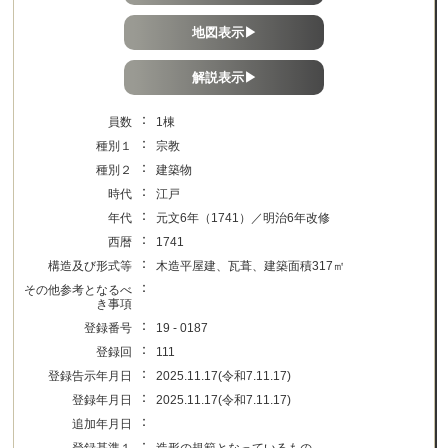
地図表示▶
解説表示▶
：
員数
1棟
：
種別１
宗教
：
種別２
建築物
：
時代
江戸
：
年代
元文6年（1741）／明治6年改修
：
西暦
1741
：
構造及び形式等
木造平屋建、瓦葺、建築面積317㎡
：
その他参考となるべ
き事項
：
登録番号
19 - 0187
：
登録回
111
：
登録告示年月日
2025.11.17(令和7.11.17)
：
登録年月日
2025.11.17(令和7.11.17)
：
追加年月日
：