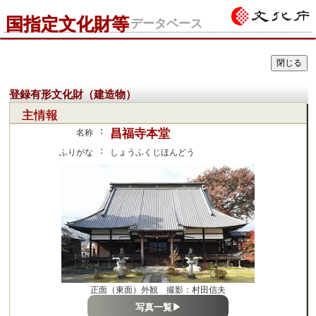
国指定文化財等
データベース
登録有形文化財（建造物）
主情報
：
昌福寺本堂
名称
：
ふりがな
しょうふくじほんどう
正面（東面）外観 撮影：村田信夫
写真一覧▶