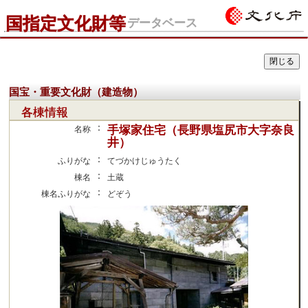
国指定文化財等
データベース
国宝・重要文化財（建造物）
各棟情報
：
手塚家住宅（長野県塩尻市大字奈良
名称
井）
：
ふりがな
てづかけじゅうたく
：
棟名
土蔵
：
棟名ふりがな
どぞう