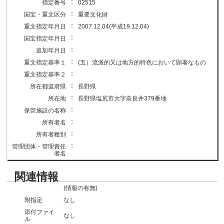
：
指定番号
02515
：
国宝・重文区分
重要文化財
：
重文指定年月日
2007.12.04(平成19.12.04)
：
国宝指定年月日
：
追加年月日
：
重文指定基準１
(五）流派的又は地方的特色において顕著なもの
：
重文指定基準２
：
所在都道府県
長野県
：
所在地
長野県塩尻市大字奈良井379番地
：
保管施設の名称
：
所有者名
：
所有者種別
：
管理団体・管理責任
者名
関連情報
(情報の有無)
附指定
なし
添付ファイ
なし
ル