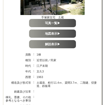
手塚家住宅 土蔵
写真一覧▶
地図表示▶
解説表示▶
：
員数
1棟
：
種別
近世以前／民家
：
時代
江戸末期
：
年代
文久3
：
西暦
1963
：
構造及び形式等
土蔵造、桁行11.4ｍ、梁間3.7ｍ、二階建、切妻
造、鉄板葺
：
創建及び沿革
：
棟礼、墨書、その他
参考となるべき事項