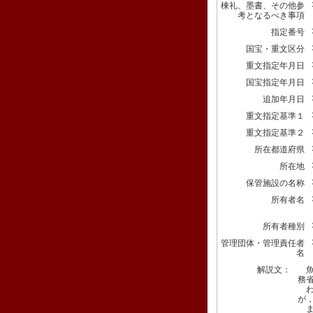
棟礼、墨書、その他参
考となるべき事項
指定番号
国宝・重文区分
重文指定年月日
国宝指定年月日
追加年月日
重文指定基準１
重文指定基準２
所在都道府県
所在地
保管施設の名称
所有者名
所有者種別
管理団体・管理責任者
名
解説文：
魚
務
わ
が
ま