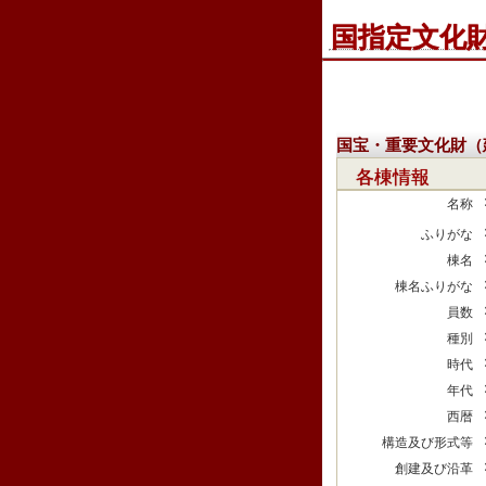
国指定文化
国宝・重要文化財（
各棟情報
名称
ふりがな
棟名
棟名ふりがな
員数
種別
時代
年代
西暦
構造及び形式等
創建及び沿革