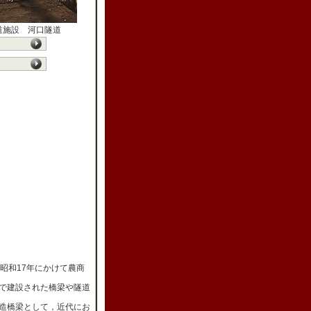
道施設 河口隧道
昭和17年にかけて農商
で建設された橋梁や隧道
造橋梁として，近代にお