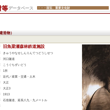
財等
データベース
・・・国宝、重要文化財
建造物）
：
旧魚梁瀬森林鉄道施設
：
きゅうやなせしんりんてつどうしせつ
：
河口隧道
：
こうぐちずいどう
：
1所
：
近代／産業・交通・土木
：
大正
：
大正3
：
1913
：
石造隧道、延長八九・九メートル
：