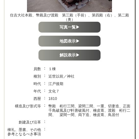
住吉大社本殿、幣殿及び渡殿 第三殿（手前）、第四殿（右）、第二殿
（奥）
写真一覧▶
地図表示▶
解説表示▶
：
員数
１棟
：
種別
近世以前／神社
：
時代
江戸後期
：
年代
文化７
：
西暦
1810
：
構造及び形式等
幣殿 桁行三間、梁間二間、一重、切妻造、正面
千鳥破風及び軒唐破風付、檜皮葺、渡殿 桁行二
間、 梁間一間、両下造、檜皮葺、鳥居付
：
創建及び沿革
：
棟礼、墨書、その他
参考となるべき事項