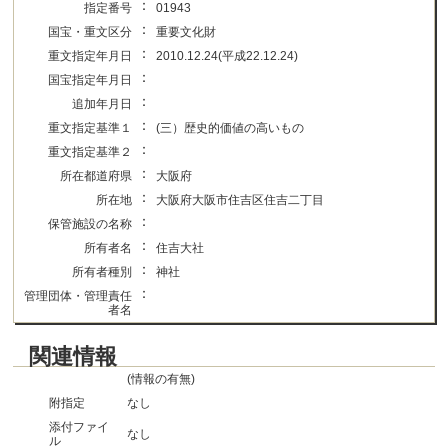
：
指定番号
01943
：
国宝・重文区分
重要文化財
：
重文指定年月日
2010.12.24(平成22.12.24)
：
国宝指定年月日
：
追加年月日
：
重文指定基準１
(三）歴史的価値の高いもの
：
重文指定基準２
：
所在都道府県
大阪府
：
所在地
大阪府大阪市住吉区住吉二丁目
：
保管施設の名称
：
所有者名
住吉大社
：
所有者種別
神社
：
管理団体・管理責任
者名
関連情報
(情報の有無)
附指定
なし
添付ファイ
なし
ル