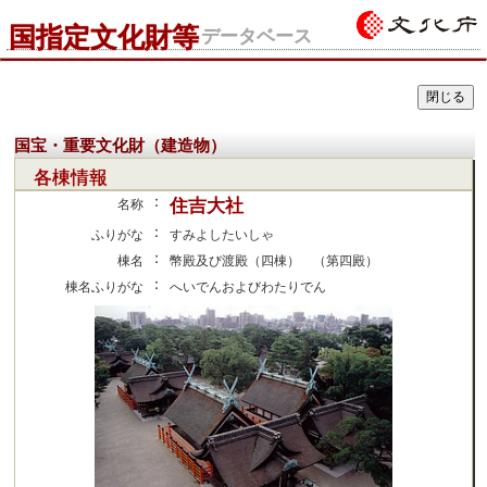
国指定文化財等
データベース
国宝・重要文化財（建造物）
各棟情報
：
住吉大社
名称
：
ふりがな
すみよしたいしゃ
：
棟名
幣殿及び渡殿（四棟） （第四殿）
：
棟名ふりがな
へいでんおよびわたりでん