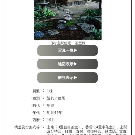
旧村山家住宅 茶室棟
写真一覧▶
地図表示▶
解説表示▶
：
員数
1棟
：
種別
近代／住居
：
時代
明治
：
年代
明治44年
：
西暦
1911
：
構造及び形式等
玄庵（3畳台目茶室）、香雪（4畳半茶室）、玄関
及び待合、腰掛、寄付、腰掛待合、砂雪隠、渡廊