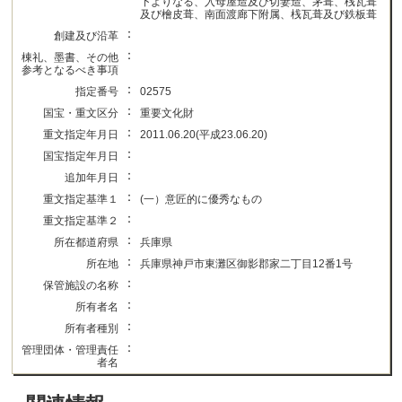
下よりなる、入母屋造及び切妻造、茅葺、桟瓦葺
及び檜皮葺、南面渡廊下附属、桟瓦葺及び鉄板葺
：
創建及び沿革
：
棟礼、墨書、その他
参考となるべき事項
：
指定番号
02575
：
国宝・重文区分
重要文化財
：
重文指定年月日
2011.06.20(平成23.06.20)
：
国宝指定年月日
：
追加年月日
：
重文指定基準１
(一）意匠的に優秀なもの
：
重文指定基準２
：
所在都道府県
兵庫県
：
所在地
兵庫県神戸市東灘区御影郡家二丁目12番1号
：
保管施設の名称
：
所有者名
：
所有者種別
：
管理団体・管理責任
者名