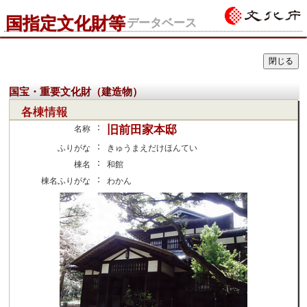
国指定文化財等
データベース
国宝・重要文化財（建造物）
各棟情報
：
旧前田家本邸
名称
：
ふりがな
きゅうまえだけほんてい
：
棟名
和館
：
棟名ふりがな
わかん