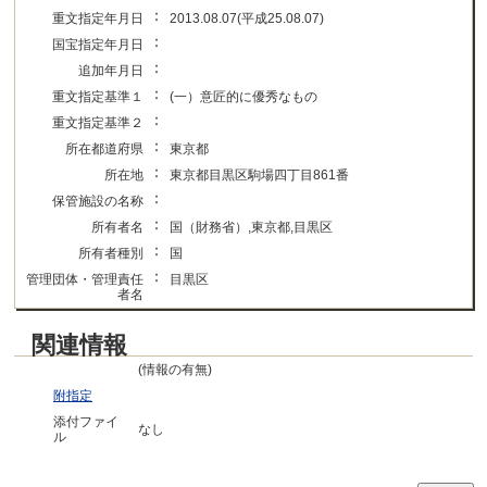
：
重文指定年月日
2013.08.07(平成25.08.07)
：
国宝指定年月日
：
追加年月日
：
重文指定基準１
(一）意匠的に優秀なもの
：
重文指定基準２
：
所在都道府県
東京都
：
所在地
東京都目黒区駒場四丁目861番
：
保管施設の名称
：
所有者名
国（財務省）,東京都,目黒区
：
所有者種別
国
：
管理団体・管理責任
目黒区
者名
関連情報
(情報の有無)
附指定
添付ファイ
なし
ル